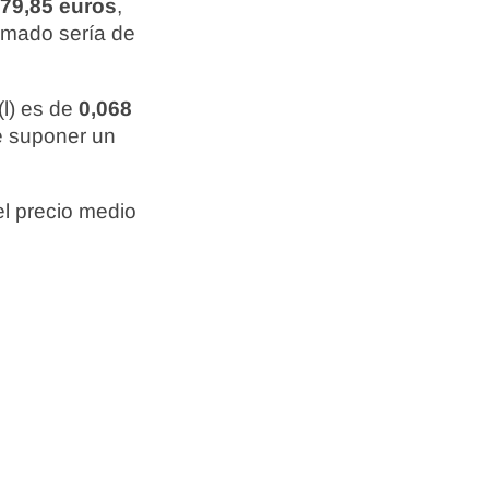
 79,85 euros
,
ximado sería de
(l) es de
0,068
de suponer un
l precio medio