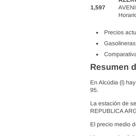
1,597
AVENI
Horari
Precios actu
Gasolineras
Comparativa
Resumen de
En Alcúdia (l) ha
95.
La estación de s
REPUBLICA ARGE
El precio medio d