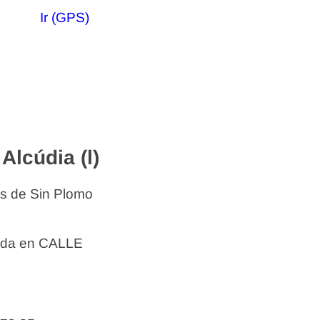
Ir (GPS)
lcúdia (l)
os de Sin Plomo
uada en CALLE