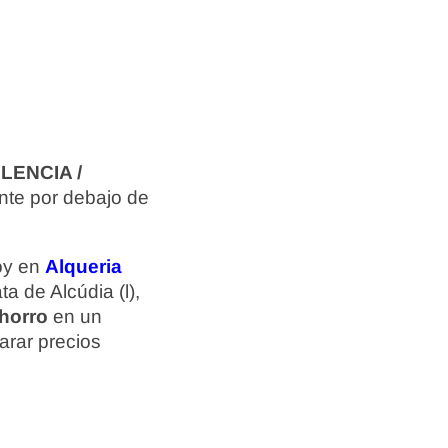
LENCIA /
nte por debajo de
hoy en
Alqueria
ta de Alcúdia (l),
ahorro
en un
arar precios