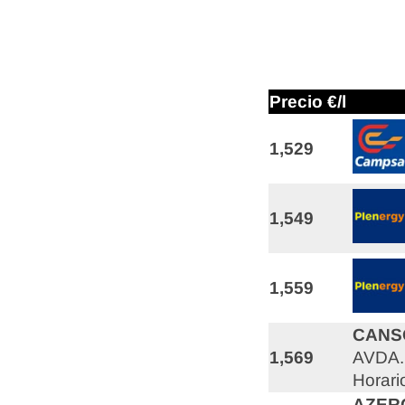
Precio €/l
1,529
1,549
1,559
CANS
1,569
AVDA.
Horari
AZER