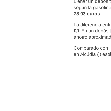
Llenar un depósit
según la gasoline
78,03 euros
.
La diferencia ent
€/l
. En un depósi
ahorro aproxima
Comparado con la
en Alcúdia (l) est