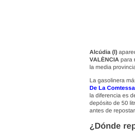
Alcúdia (l)
aparec
VALÈNCIA
para 
la media provincia
La gasolinera más
De La Comtessa 
la diferencia es 
depósito de 50 li
antes de repostar
¿Dónde rep