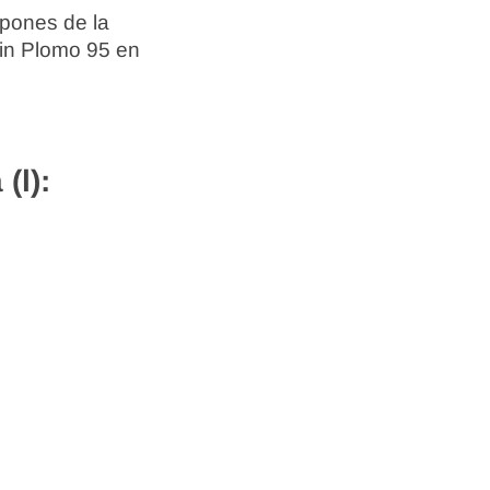
spones de la
Sin Plomo 95 en
(l):