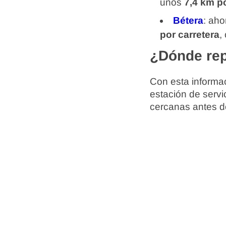
unos
7,4 km po
Bétera
: ah
por carretera
,
¿Dónde rep
Con esta informac
estación de servi
cercanas antes d