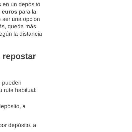
s
en un depósito
4 euros
para la
 ser una opción
emás, queda más
egún la distancia
 repostar
én pueden
 ruta habitual:
epósito, a
or depósito, a