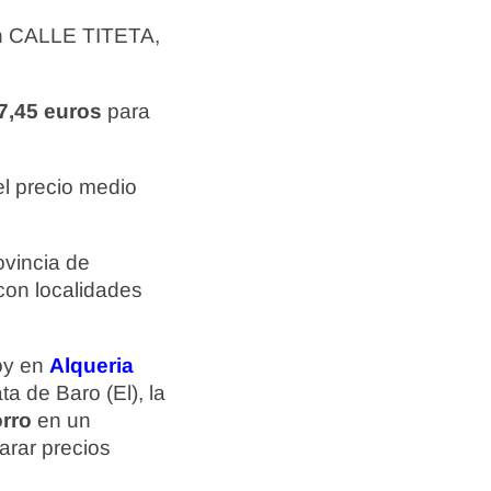
en CALLE TITETA,
7,45 euros
para
l precio medio
ovincia de
con localidades
hoy en
Alqueria
ta de Baro (El), la
orro
en un
arar precios