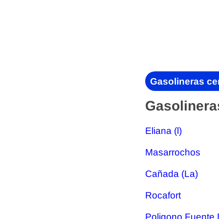
Gasolineras cer
Gasolinera
Eliana (l)
Masarrochos
Cañada (La)
Rocafort
Poligono Fuente 