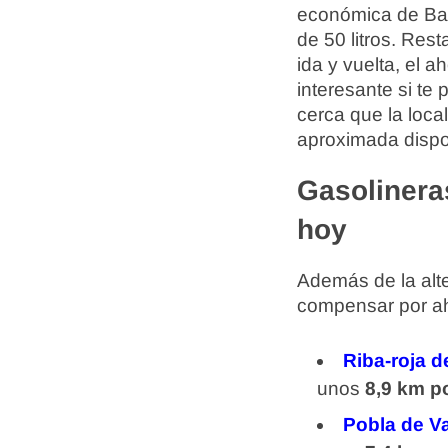
económica de Baro
de 50 litros. Res
ida y vuelta, el 
interesante si te
cerca que la loca
aproximada dispo
Gasolinera
hoy
Además de la alte
compensar por aho
Riba-roja d
unos
8,9 km po
Pobla de Va