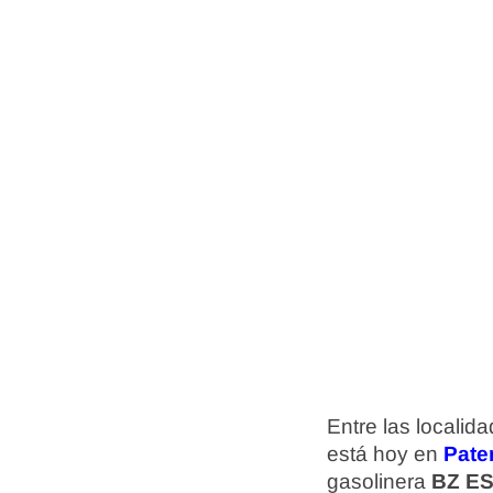
Entre las localid
está hoy en
Pate
gasolinera
BZ E