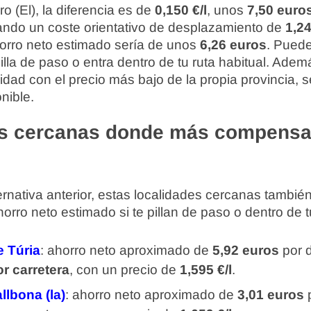
 (El), la diferencia es de
0,150 €/l
, unos
7,50 euro
tando un coste orientativo de desplazamiento de
1,2
ahorro neto estimado sería de unos
6,26 euros
. Puede
 pilla de paso o entra dentro de tu ruta habitual. Ad
lidad con el precio más bajo de la propia provincia, s
nible.
s cercanas donde más compensa
rnativa anterior, estas localidades cercanas tambi
rro neto estimado si te pillan de paso o dentro de tu
e Túria
: ahorro neto aproximado de
5,92 euros
por d
r carretera
, con un precio de
1,595 €/l
.
llbona (la)
: ahorro neto aproximado de
3,01 euros
p