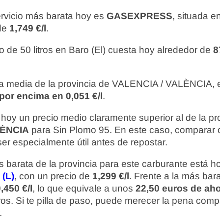
ervicio más barata hoy es
GASEXPRESS
, situada 
 de
1,749 €/l
.
o de 50 litros en Baro (El) cuesta hoy alrededor de
8
 media de la provincia de VALENCIA / VALÈNCIA, e
por encima en 0,051 €/l
.
 hoy un precio medio claramente superior al de la pr
LÈNCIA
para Sin Plomo 95. En este caso, comparar 
r especialmente útil antes de repostar.
 barata de la provincia para este carburante está 
(L)
, con un precio de
1,299 €/l
. Frente a la más bara
,450 €/l
, lo que equivale a unos
22,50 euros de ah
tros. Si te pilla de paso, puede merecer la pena comp
.