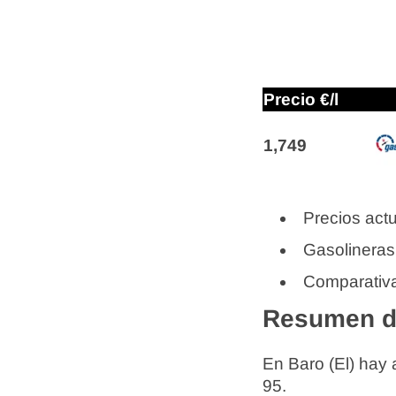
Precio €/l
1,749
Precios actu
Gasolineras
Comparativa
Resumen de
En Baro (El) hay
95.