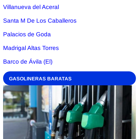
Villanueva del Aceral
Santa M De Los Caballeros
Palacios de Goda
Madrigal Altas Torres
Barco de Ávila (El)
GASOLINERAS BARATAS