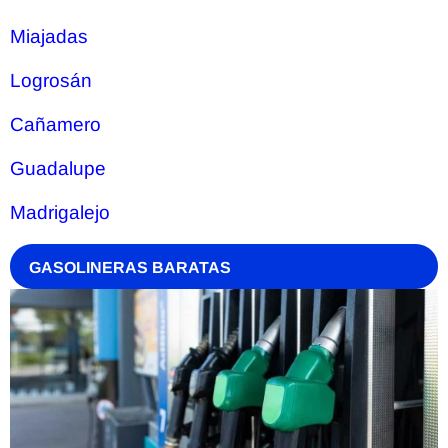
Miajadas
Logrosán
Cañamero
Guadalupe
Madrigalejo
GASOLINERAS BARATAS