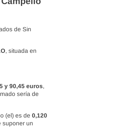
 Campello
zados de Sin
LO
, situada en
5 y 90,45 euros
,
ximado sería de
o (el) es de
0,120
de suponer un