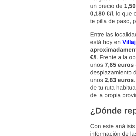
un precio de
1,50
0,180 €/l
, lo que
te pilla de paso,
Entre las localid
está hoy en
Villa
aproximadamen
€/l
. Frente a la 
unos
7,65 euros
desplazamiento 
unos
2,83 euros
de tu ruta habitu
de la propia prov
¿Dónde rep
Con este análisis
información de la