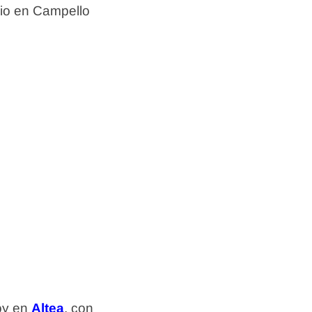
io en Campello
hoy en
Altea
, con