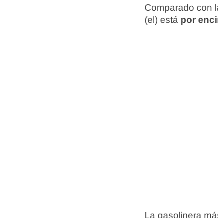
Comparado con la
(el) está
por enci
La gasolinera más