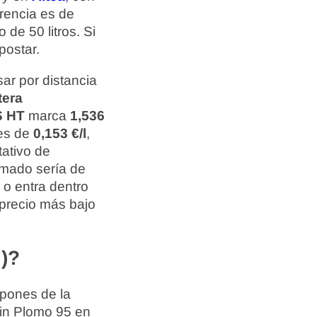
erencia es de
 de 50 litros. Si
postar.
ar por distancia
tera
 HT
marca
1,536
 es de
0,153 €/l
,
tativo de
timado sería de
 o entra dentro
 precio más bajo
)?
spones de la
Sin Plomo 95 en