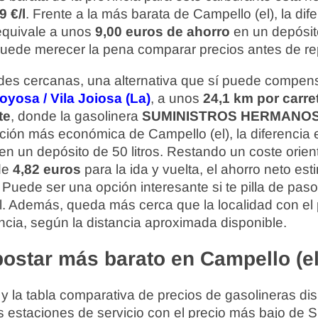
9 €/l
. Frente a la más barata de Campello (el), la dif
 equivale a unos
9,00 euros de ahorro
en un depósito
 puede merecer la pena comparar precios antes de re
ades cercanas, una alternativa que sí puede compens
joyosa / Vila Joiosa (La)
, a unos
24,1 km por carre
te
, donde la gasolinera
SUMINISTROS HERMANOS
opción más económica de Campello (el), la diferencia
en un depósito de 50 litros. Restando un coste orien
de
4,82 euros
para la ida y vuelta, el ahorro neto es
. Puede ser una opción interesante si te pilla de paso
al. Además, queda más cerca que la localidad con el
incia, según la distancia aproximada disponible.
ostar más barato en Campello (el
 y la tabla comparativa de precios de gasolineras di
s estaciones de servicio con el precio más bajo de 