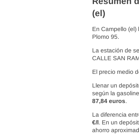
Resumen de
(el)
En Campello (el)
Plomo 95.
La estación de s
CALLE SAN RAMO
El precio medio d
Llenar un depósit
según la gasoline
87,84 euros
.
La diferencia ent
€/l
. En un depósi
ahorro aproxima