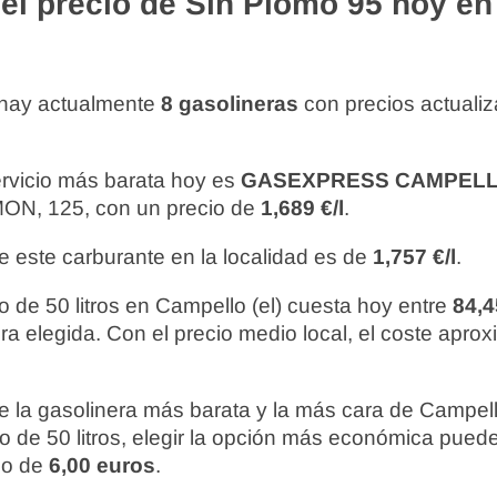
l precio de Sin Plomo 95 hoy en
 hay actualmente
8 gasolineras
con precios actuali
ervicio más barata hoy es
GASEXPRESS CAMPEL
N, 125, con un precio de
1,689 €/l
.
e este carburante en la localidad es de
1,757 €/l
.
o de 50 litros en Campello (el) cuesta hoy entre
84,4
ra elegida. Con el precio medio local, el coste apro
re la gasolinera más barata y la más cara de Campell
to de 50 litros, elegir la opción más económica pue
do de
6,00 euros
.