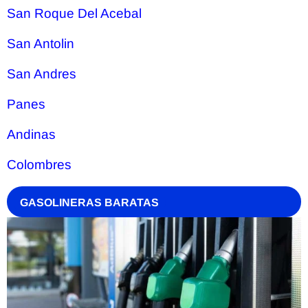
San Roque Del Acebal
San Antolin
San Andres
Panes
Andinas
Colombres
GASOLINERAS BARATAS