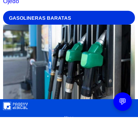
Ojedo
GASOLINERAS BARATAS
💬
Mapa
Contacto