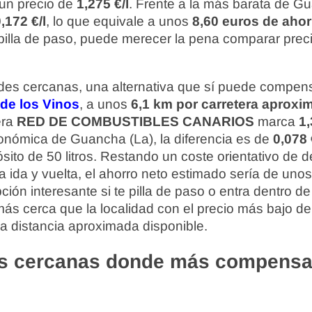
 un precio de
1,275 €/l
. Frente a la más barata de Gu
,172 €/l
, lo que equivale a unos
8,60 euros de ahor
te pilla de paso, puede merecer la pena comparar prec
ades cercanas, una alternativa que sí puede compens
 de los Vinos
, a unos
6,1 km por carretera aprox
era
RED DE COMBUSTIBLES CANARIOS
marca
1,
onómica de Guancha (La), la diferencia es de
0,078 
ito de 50 litros. Restando un coste orientativo de 
a ida y vuelta, el ahorro neto estimado sería de uno
ón interesante si te pilla de paso o entra dentro de 
s cerca que la localidad con el precio más bajo de 
la distancia aproximada disponible.
s cercanas donde más compensa