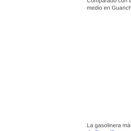
Comparado con l
medio en Guanch
La gasolinera más