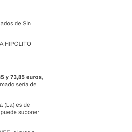
zados de Sin
DA HIPOLITO
35 y 73,85 euros
,
ximado sería de
a (La) es de
ca puede suponer