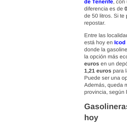
de Tenerife
, con
diferencia es de
0
de 50 litros. Si 
repostar.
Entre las localid
está hoy en
Icod
donde la gasolin
la opción más ec
euros
en un depós
1,21 euros
para l
Puede ser una opci
Además, queda má
provincia, según 
Gasolinera
hoy