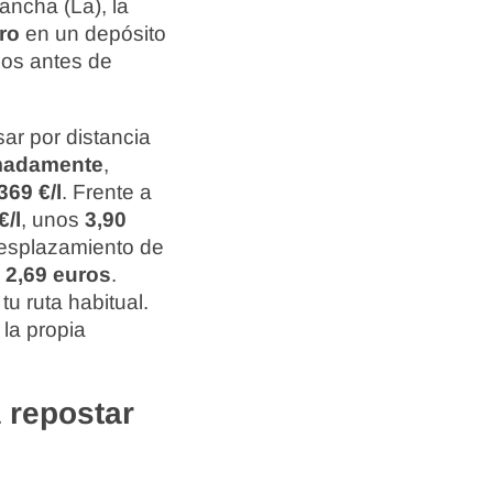
ancha (La), la
ro
en un depósito
ios antes de
ar por distancia
imadamente
,
369 €/l
. Frente a
€/l
, unos
3,90
desplazamiento de
s
2,69 euros
.
tu ruta habitual.
la propia
 repostar