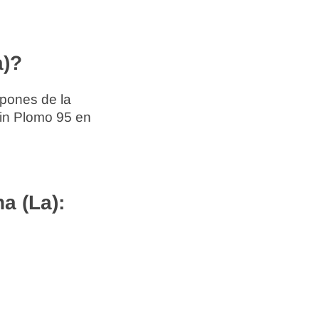
a)?
spones de la
Sin Plomo 95 en
a (La):