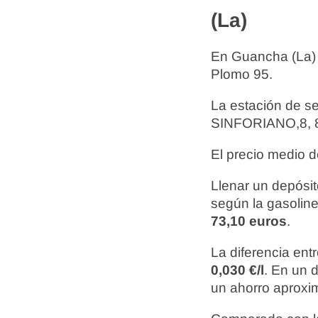
(La)
En Guancha (La)
Plomo 95.
La estación de s
SINFORIANO,8, 8
El precio medio d
Llenar un depósit
según la gasoline
73,10 euros
.
La diferencia ent
0,030 €/l
. En un 
un ahorro aprox