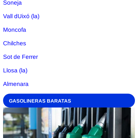
Soneja
Vall dUixó (la)
Moncofa
Chilches
Sot de Ferrer
Llosa (la)
Almenara
GASOLINERAS BARATAS