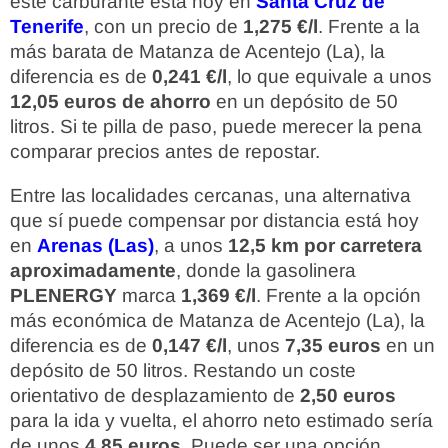
este carburante está hoy en
Santa Cruz de
Tenerife
, con un precio de
1,275 €/l
. Frente a la
más barata de Matanza de Acentejo (La), la
diferencia es de
0,241 €/l
, lo que equivale a unos
12,05 euros de ahorro
en un depósito de 50
litros. Si te pilla de paso, puede merecer la pena
comparar precios antes de repostar.
Entre las localidades cercanas, una alternativa
que sí puede compensar por distancia está hoy
en
Arenas (Las)
, a unos
12,5 km por carretera
aproximadamente
, donde la gasolinera
PLENERGY
marca
1,369 €/l
. Frente a la opción
más económica de Matanza de Acentejo (La), la
diferencia es de
0,147 €/l
, unos
7,35 euros
en un
depósito de 50 litros. Restando un coste
orientativo de desplazamiento de
2,50 euros
para la ida y vuelta, el ahorro neto estimado sería
de unos
4,85 euros
. Puede ser una opción