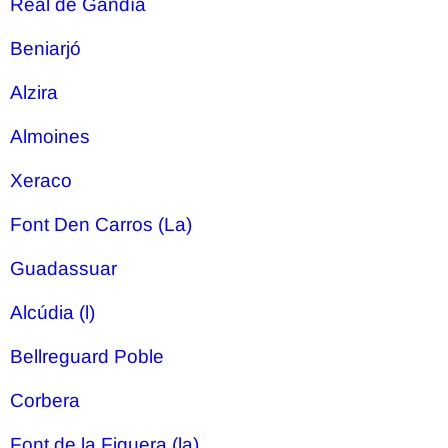
Real de Gandía
Beniarjó
Alzira
Almoines
Xeraco
Font Den Carros (La)
Guadassuar
Alcúdia (l)
Bellreguard Poble
Corbera
Font de la Figuera (la)