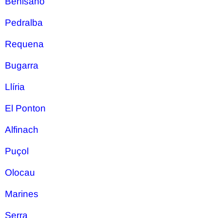
Benisanó
Pedralba
Requena
Bugarra
Llíria
El Ponton
Alfinach
Puçol
Olocau
Marines
Serra