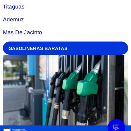
Titaguas
Ademuz
Mas De Jacinto
GASOLINERAS BARATAS
💬