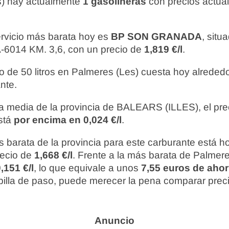
s) hay actualmente
1 gasolineras
con precios actual
ervicio más barata hoy es
BP SON GRANADA
, situ
014 KM. 3,6, con un precio de
1,819 €/l
.
o de 50 litros en Palmeres (Les) cuesta hoy alreded
nte.
 media de la provincia de BALEARS (ILLES), el pre
stá
por encima en 0,024 €/l
.
 barata de la provincia para este carburante está 
recio de
1,668 €/l
. Frente a la más barata de Palmere
,151 €/l
, lo que equivale a unos
7,55 euros de ahor
te pilla de paso, puede merecer la pena comparar prec