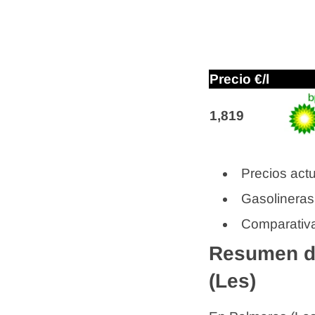
Precio €/l
1,819
Precios actu
Gasolineras
Comparativa
Resumen de
(Les)