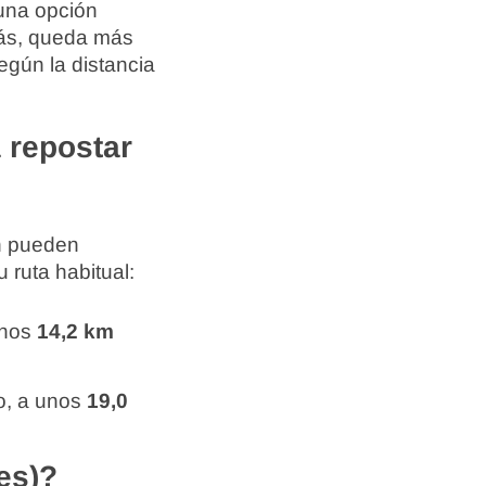
una opción
emás, queda más
egún la distancia
 repostar
én pueden
 ruta habitual:
unos
14,2 km
o, a unos
19,0
es)?