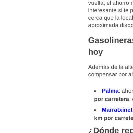
vuelta, el ahorro
interesante si te
cerca que la loca
aproximada dispo
Gasolinera
hoy
Además de la alte
compensar por aho
Palma
: aho
por carretera
,
Marratxinet
km por carret
¿Dónde rep