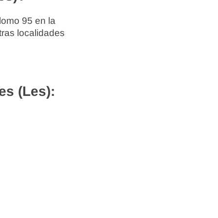
lomo 95 en la
tras localidades
s (Les):