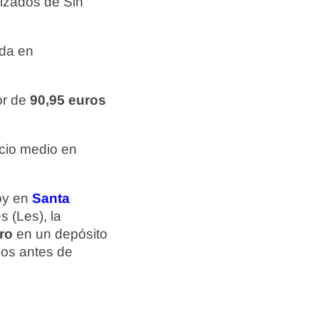
izados de Sin
ada en
or de
90,95 euros
cio medio en
hoy en
Santa
s (Les), la
ro
en un depósito
ios antes de