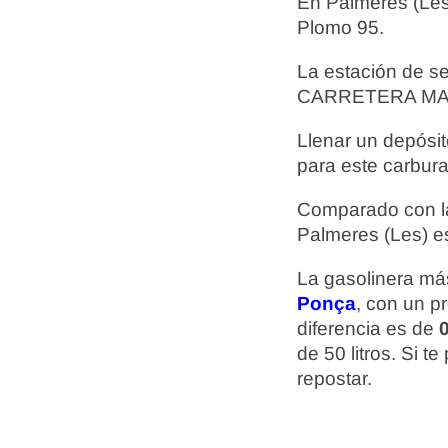
En Palmeres (Le
Plomo 95.
La estación de s
CARRETERA MA-6
Llenar un depósit
para este carbura
Comparado con la
Palmeres (Les) e
La gasolinera más
Ponça
, con un p
diferencia es de
0
de 50 litros. Si 
repostar.