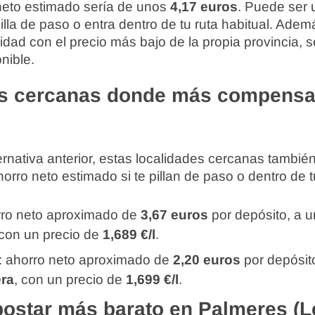
 neto estimado sería de unos
4,17 euros
. Puede ser 
 pilla de paso o entra dentro de tu ruta habitual. Ad
lidad con el precio más bajo de la propia provincia, s
nible.
s cercanas donde más compensa
rnativa anterior, estas localidades cercanas tambi
rro neto estimado si te pillan de paso o dentro de tu
rro neto aproximado de
3,67 euros
por depósito, a 
 con un precio de
1,689 €/l
.
: ahorro neto aproximado de
2,20 euros
por depósit
era
, con un precio de
1,699 €/l
.
ostar más barato en Palmeres (L