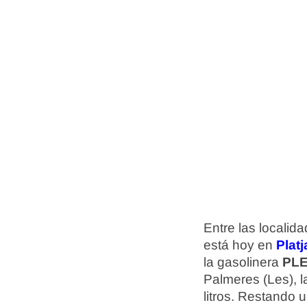
Entre las localid
está hoy en
Plat
la gasolinera
PL
Palmeres (Les), l
litros. Restando 