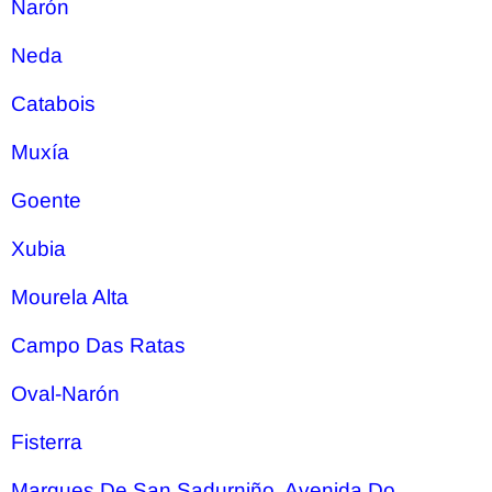
Narón
Neda
Catabois
Muxía
Goente
Xubia
Mourela Alta
Campo Das Ratas
Oval-Narón
Fisterra
Marques De San Sadurniño, Avenida Do