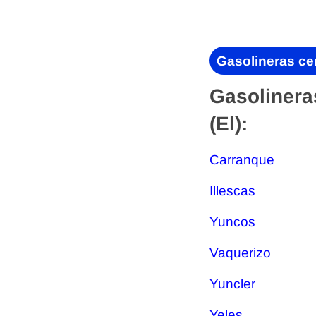
Gasolineras cer
Gasolinera
(El):
Carranque
Illescas
Yuncos
Vaquerizo
Yuncler
Yeles