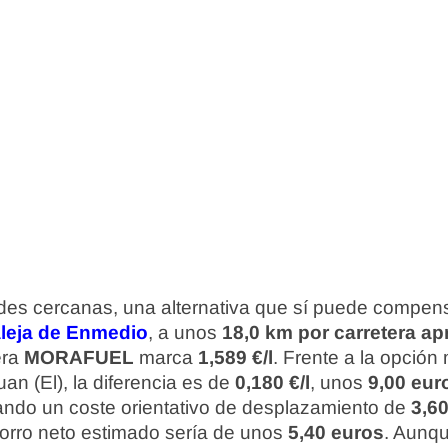
ades cercanas, una alternativa que sí puede compens
leja de Enmedio
, a unos
18,0 km por carretera 
era
MORAFUEL
marca
1,589 €/l
. Frente a la opció
an (El), la diferencia es de
0,180 €/l
, unos
9,00 eur
tando un coste orientativo de desplazamiento de
3,6
ahorro neto estimado sería de unos
5,40 euros
. Aunqu