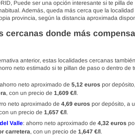
ID, Puede ser una opción interesante si te pilla de
 habitual. Además, queda más cerca que la localidad 
opia provincia, según la distancia aproximada dispon
s cercanas donde más compensa
rnativa anterior, estas localidades cercanas tambi
rro neto estimado si te pillan de paso o dentro de tu
 ahorro neto aproximado de
5,12 euros
por depósito
era
, con un precio de
1,609 €/l
.
orro neto aproximado de
4,69 euros
por depósito, a 
 con un precio de
1,657 €/l
.
del Valle
: ahorro neto aproximado de
4,32 euros
por
r carretera
, con un precio de
1,647 €/l
.