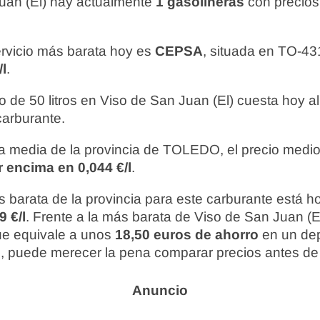
uan (El) hay actualmente
1 gasolineras
con precios
ervicio más barata hoy es
CEPSA
, situada en TO-43
/l
.
o de 50 litros en Viso de San Juan (El) cuesta hoy 
carburante.
 media de la provincia de TOLEDO, el precio medio
r encima en 0,044 €/l
.
 barata de la provincia para este carburante está 
9 €/l
. Frente a la más barata de Viso de San Juan (El)
que equivale a unos
18,50 euros de ahorro
en un depó
so, puede merecer la pena comparar precios antes de 