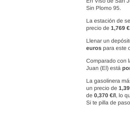
En Viso de San J
Sin Plomo 95.
La estación de s
precio de
1,769 €
Llenar un depósit
euros
para este 
Comparado con la
Juan (El) está
po
La gasolinera más
un precio de
1,39
de
0,370 €/l
, lo 
Si te pilla de pa