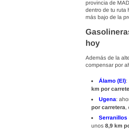
provincia de MADR
dentro de tu ruta
más bajo de la pr
Gasolinera
hoy
Además de la alte
compensar por aho
Álamo (El)
:
km por carret
Ugena
: ah
por carretera
,
Serranillos 
unos
8,9 km po