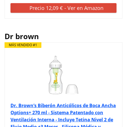
Precio 12,09 € - Ver en Amazon
Dr brown
MÁS VENDIDO #1
Dr. Brown’s Biberón Anticólicos de Boca Ancha
Options+ 270 ml - Sistema Patentado con
Ventilación Interna - Incluye Tetina Nivel 2 de
Flujo Medio +3 Meses - Silicona Médica y