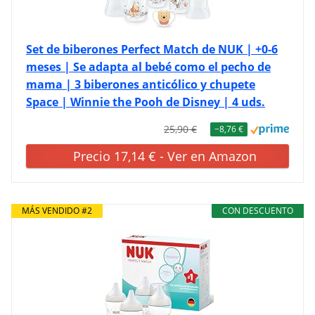
Set de biberones Perfect Match de NUK | +0-6
meses | Se adapta al bebé como el pecho de
mama | 3 biberones anticólico y chupete
Space | Winnie the Pooh de Disney | 4 uds.
25,90 €
−8,76 €
Precio 17,14 € - Ver en Amazon
MÁS VENDIDO #2
CON DESCUENTO