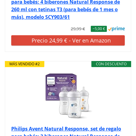
para bebés: 4 biberones Natural Response de
260 ml con tetinas T3 (para bebés de 1 mes o
más), modelo SCY903/61
29,99 €
−5,00 €
Precio 24,99 € - Ver en Amazon
MÁS VENDIDO #2
CON DESCUENTO
Philips Avent Natural Response, set de regalo