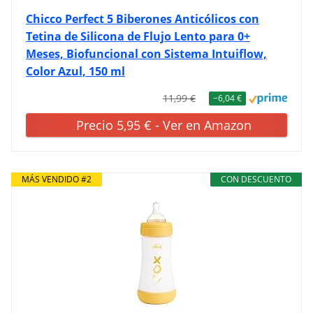
Chicco Perfect 5 Biberones Anticólicos con
Tetina de Silicona de Flujo Lento para 0+
Meses, Biofuncional con Sistema Intuiflow,
Color Azul, 150 ml
11,99 €
−6,04 €
Precio 5,95 € - Ver en Amazon
MÁS VENDIDO #2
CON DESCUENTO