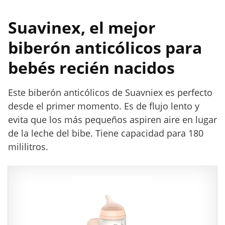
i
é
Suavinex, el mejor
n
n
biberón anticólicos para
a
bebés recién nacidos
c
i
d
Este biberón anticólicos de Suavniex es perfecto
o
desde el primer momento. Es de flujo lento y
s
evita que los más pequeños aspiren aire en lugar
de la leche del bibe. Tiene capacidad para 180
mililitros.