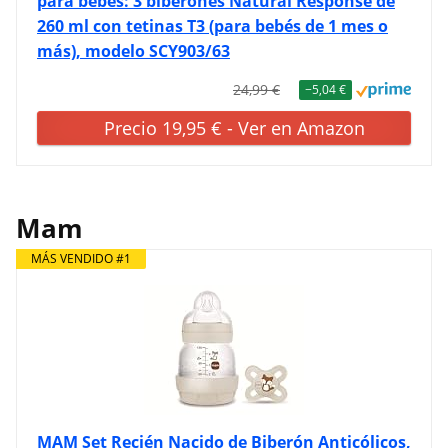
para bebés: 3 biberones Natural Response de
260 ml con tetinas T3 (para bebés de 1 mes o
más), modelo SCY903/63
24,99 €
−5,04 €
Precio 19,95 € - Ver en Amazon
Mam
MÁS VENDIDO #1
MAM Set Recién Nacido de Biberón Anticólicos,