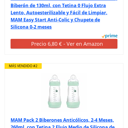
Biberón de 130ml, con Tetina 0 Flujo Extra
Lento, Autoesterilizable y Fácil de Limpiar,
MAM Easy Start Anti-Colic y Chupete de
Silicona 0-2 meses
Precio 6,80 € - Ver en Amazon
MÁS VENDIDO #2
MAM Pack 2 Biberones Anticólicos, 2-4 Meses,
260ml, con Tetina 2 Flujo Medio de Silicona de