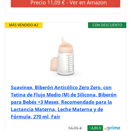
Precio 11,09 € - Ver en Amazon
MÁS VENDIDO #2
CON DESCUENTO
Suavinex, Biberón Anticólico Zero Zero, con
Tetina de Flujo Medio (M) de Silicona, Biberón
para Bebés +3 Meses, Recomendado para la
Lactancia Materna, Leche Materna y de
Fórmula, 270 ml, Fair
16,95 €
−4,86 €