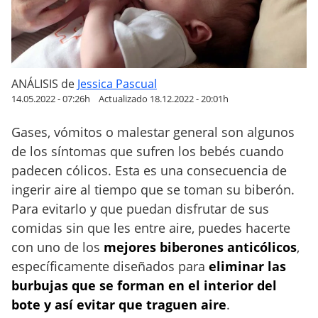
a
n
t
i
c
ANÁLISIS
de
Jessica Pascual
ó
14.05.2022 - 07:26h
Actualizado 18.12.2022 - 20:01h
l
Gases, vómitos o malestar general son algunos
i
de los síntomas que sufren los bebés cuando
c
o
padecen cólicos. Esta es una consecuencia de
s
ingerir aire al tiempo que se toman su biberón.
p
Para evitarlo y que puedan disfrutar de sus
a
comidas sin que les entre aire, puedes hacerte
r
con uno de los
mejores biberones anticólicos
,
a
específicamente diseñados para
eliminar las
r
burbujas que se forman en el interior del
e
bote y así evitar que traguen aire
.
c