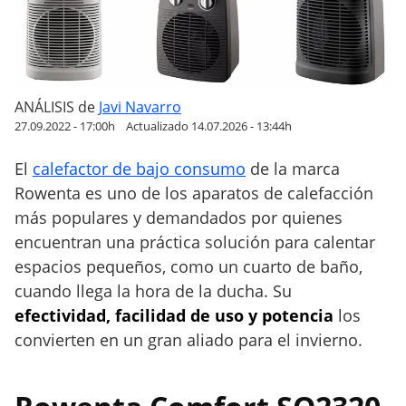
m
e
j
o
r
ANÁLISIS
de
Javi Navarro
e
27.09.2022 - 17:00h
Actualizado 14.07.2026 - 13:44h
s
El
calefactor de bajo consumo
de la marca
c
Rowenta es uno de los aparatos de calefacción
a
l
más populares y demandados por quienes
e
encuentran una práctica solución para calentar
f
espacios pequeños, como un cuarto de baño,
a
cuando llega la hora de la ducha. Su
c
efectividad, facilidad de uso y potencia
los
t
convierten en un gran aliado para el invierno.
o
r
e