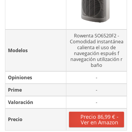
Rowenta SO6520F2 -
Comodidad instantánea
calienta el uso de
Modelos
navegación espués f
navegación utilización r
baño
Opiniones
-
Prime
-
Valoración
-
Precio 86,99 € -
Precio
Ver en Amazon