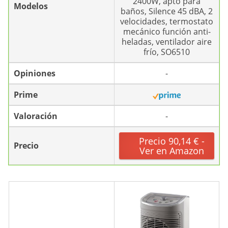
2400W, apto para
Modelos
baños, Silence 45 dBA, 2
velocidades, termostato
mecánico función anti-
heladas, ventilador aire
frío, SO6510
Opiniones
-
Prime
Valoración
-
Precio 90,14 € -
Precio
Ver en Amazon