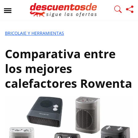
C
o
m
p
a
BRICOLAJE Y HERRAMIENTAS
r
a
Comparativa entre
t
i
los mejores
v
a
calefactores Rowenta
e
n
t
r
e
l
o
s