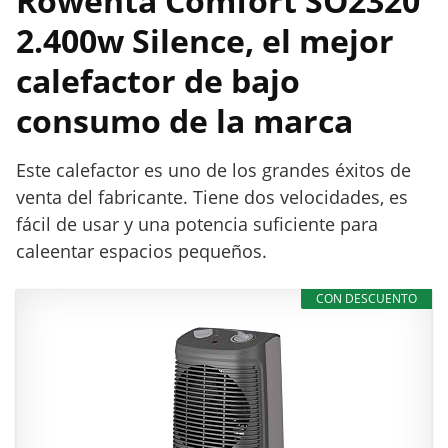
Rowenta Comfort SO2320
s
R
2.400w Silence, el mejor
o
calefactor de bajo
w
e
consumo de la marca
n
t
Este calefactor es uno de los grandes éxitos de
a
venta del fabricante. Tiene dos velocidades, es
fácil de usar y una potencia suficiente para
caleentar espacios pequeños.
CON DESCUENTO