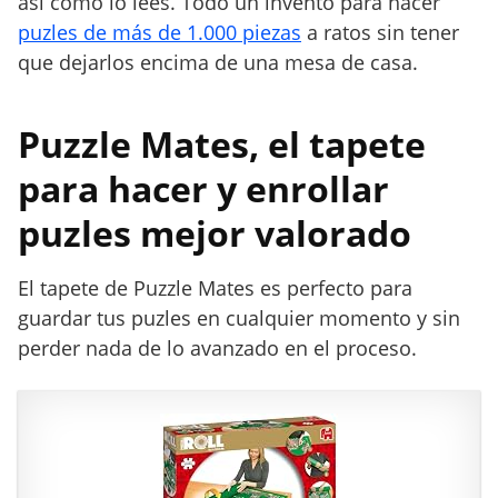
así como lo lees. Todo un invento para hacer
a
puzles de más de 1.000 piezas
a ratos sin tener
c
e
que dejarlos encima de una mesa de casa.
r
y
Puzzle Mates, el tapete
e
n
para hacer y enrollar
r
o
puzles mejor valorado
l
l
El tapete de Puzzle Mates es perfecto para
a
guardar tus puzles en cualquier momento y sin
r
perder nada de lo avanzado en el proceso.
p
u
z
l
e
s