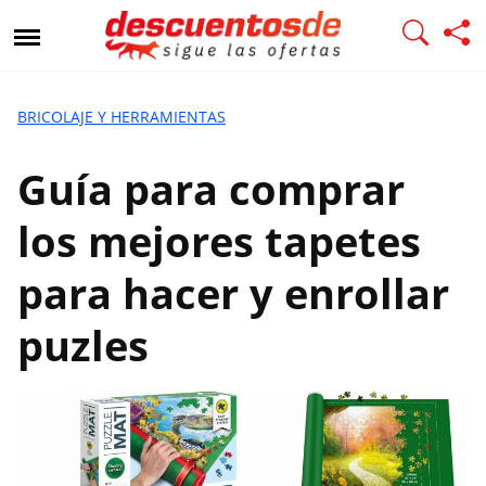
G
u
í
a
p
BRICOLAJE Y HERRAMIENTAS
a
r
Guía para comprar
a
c
los mejores tapetes
o
m
para hacer y enrollar
p
r
puzles
a
r
l
o
s
m