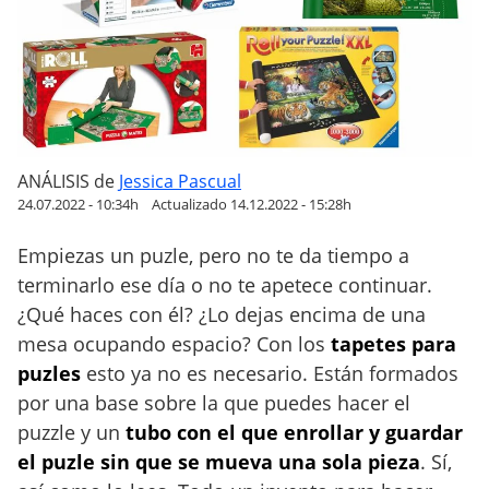
e
j
o
r
e
s
t
ANÁLISIS
de
Jessica Pascual
a
24.07.2022 - 10:34h
Actualizado 14.12.2022 - 15:28h
p
Empiezas un puzle, pero no te da tiempo a
e
terminarlo ese día o no te apetece continuar.
t
e
¿Qué haces con él? ¿Lo dejas encima de una
s
mesa ocupando espacio? Con los
tapetes para
p
puzles
esto ya no es necesario. Están formados
a
por una base sobre la que puedes hacer el
r
puzzle y un
tubo con el que enrollar y guardar
a
el puzle sin que se mueva una sola pieza
. Sí,
h