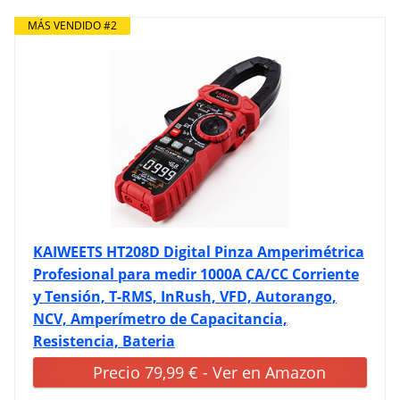
MÁS VENDIDO #2
KAIWEETS HT208D Digital Pinza Amperimétrica
Profesional para medir 1000A CA/CC Corriente
y Tensión, T-RMS, InRush, VFD, Autorango,
NCV, Amperímetro de Capacitancia,
Resistencia, Bateria
Precio 79,99 € - Ver en Amazon