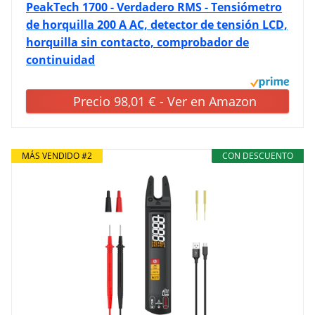
PeakTech 1700 - Verdadero RMS - Tensiómetro
de horquilla 200 A AC, detector de tensión LCD,
horquilla sin contacto, comprobador de
continuidad
Precio 98,01 € - Ver en Amazon
MÁS VENDIDO #2
CON DESCUENTO