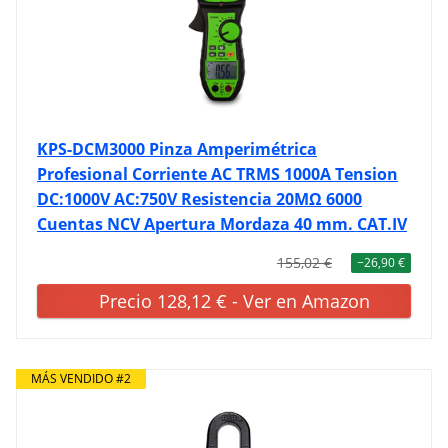
KPS-DCM3000 Pinza Amperimétrica
Profesional Corriente AC TRMS 1000A Tension
DC:1000V AC:750V Resistencia 20MΩ 6000
Cuentas NCV Apertura Mordaza 40 mm. CAT.IV
155,02 €
−26,90 €
Precio 128,12 € - Ver en Amazon
MÁS VENDIDO #2