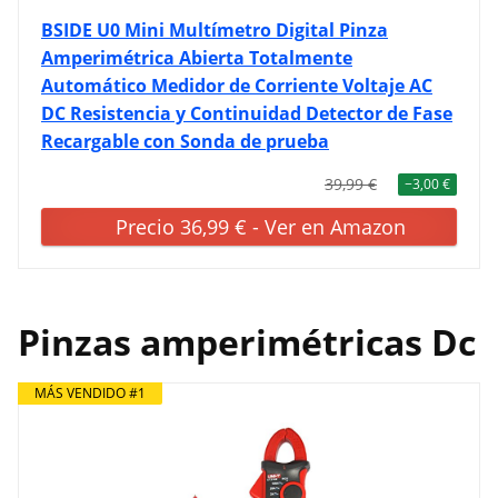
BSIDE U0 Mini Multímetro Digital Pinza
Amperimétrica Abierta Totalmente
Automático Medidor de Corriente Voltaje AC
DC Resistencia y Continuidad Detector de Fase
Recargable con Sonda de prueba
39,99 €
−3,00 €
Precio 36,99 € - Ver en Amazon
Pinzas amperimétricas Dc
MÁS VENDIDO #1