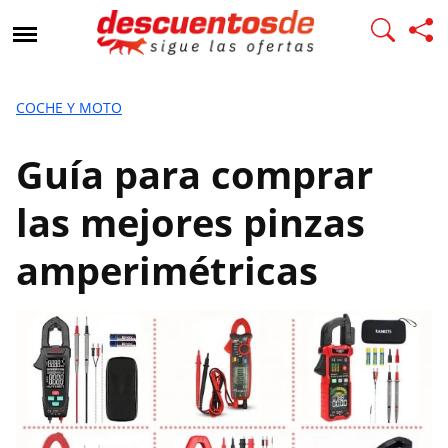
G
u
í
a
p
COCHE Y MOTO
a
r
Guía para comprar
a
c
las mejores pinzas
o
m
amperimétricas
p
r
a
r
l
a
s
m