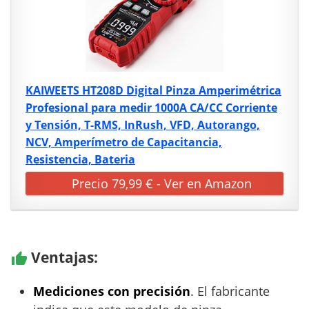
KAIWEETS HT208D Digital Pinza Amperimétrica
Profesional para medir 1000A CA/CC Corriente
y Tensión, T-RMS, InRush, VFD, Autorango,
NCV, Amperímetro de Capacitancia,
Resistencia, Bateria
Precio 79,99 € - Ver en Amazon
Ventajas:
Mediciones con precisión
. El fabricante