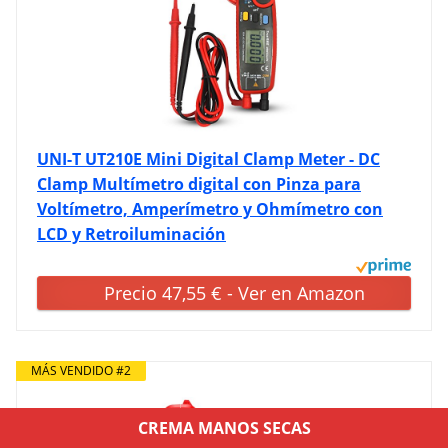
UNI-T UT210E Mini Digital Clamp Meter - DC
Clamp Multímetro digital con Pinza para
Voltímetro, Amperímetro y Ohmímetro con
LCD y Retroiluminación
Precio 47,55 € - Ver en Amazon
MÁS VENDIDO #2
CREMA MANOS SECAS