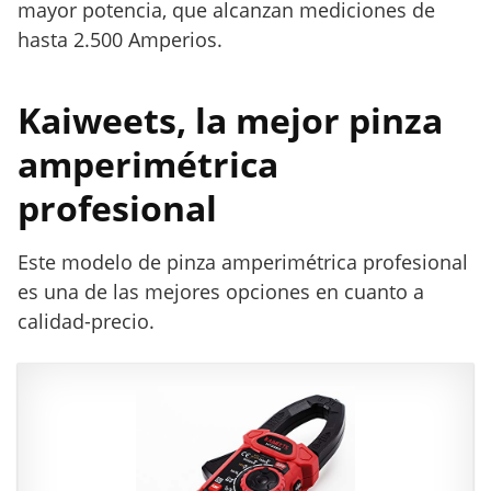
m
mayor potencia, que alcanzan mediciones de
é
hasta 2.500 Amperios.
t
r
Kaiweets, la mejor pinza
i
c
amperimétrica
a
s
profesional
Este modelo de pinza amperimétrica profesional
es una de las mejores opciones en cuanto a
calidad-precio.