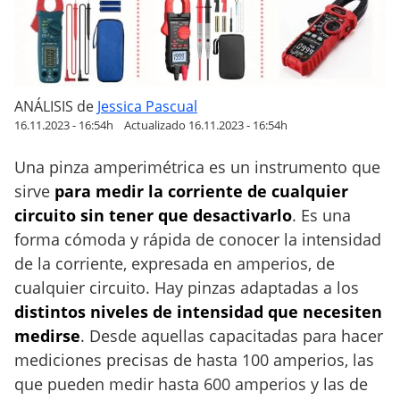
e
j
o
r
e
ANÁLISIS
de
Jessica Pascual
s
16.11.2023 - 16:54h
Actualizado 16.11.2023 - 16:54h
p
Una pinza amperimétrica es un instrumento que
i
n
sirve
para medir la corriente de cualquier
z
circuito sin tener que desactivarlo
. Es una
a
forma cómoda y rápida de conocer la intensidad
s
de la corriente, expresada en amperios, de
a
cualquier circuito. Hay pinzas adaptadas a los
m
distintos niveles de intensidad que necesiten
p
medirse
. Desde aquellas capacitadas para hacer
e
mediciones precisas de hasta 100 amperios, las
r
i
que pueden medir hasta 600 amperios y las de