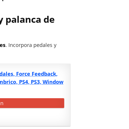
y palanca de
es
. Incorpora pedales y
dales, Force Feedback,
mbrico, PS4, PS3, Window
on