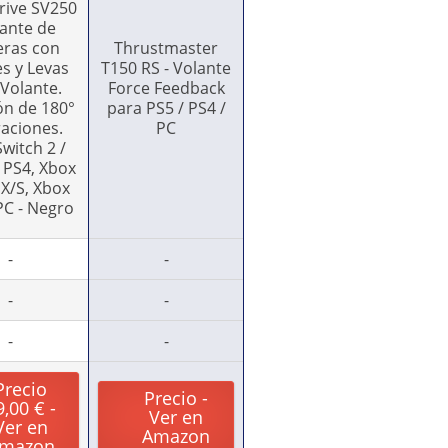
rive SV250
lante de
eras con
Thrustmaster
s y Levas
T150 RS - Volante
 Volante.
Force Feedback
ón de 180°
para PS5 / PS4 /
raciones.
PC
witch 2 /
 PS4, Xbox
 X/S, Xbox
PC - Negro
-
-
-
-
-
-
Precio
Precio -
9,00 € -
Ver en
Ver en
Amazon
mazon