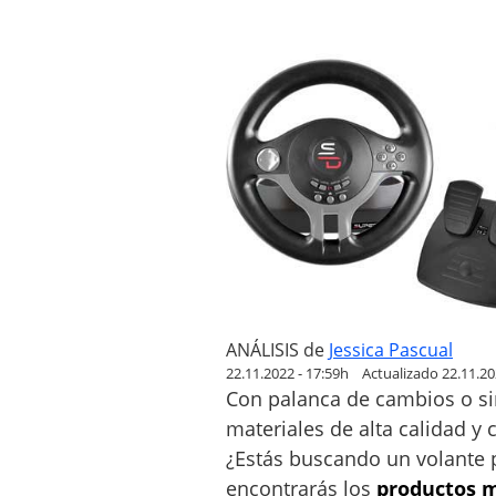
l
a
n
t
e
p
a
r
a
P
S
4
y
ANÁLISIS
de
Jessica Pascual
P
22.11.2022 - 17:59h
Actualizado 22.11.20
C
Con palanca de cambios o sin
materiales de alta calidad y 
¿Estás buscando un volante p
encontrarás los
productos 