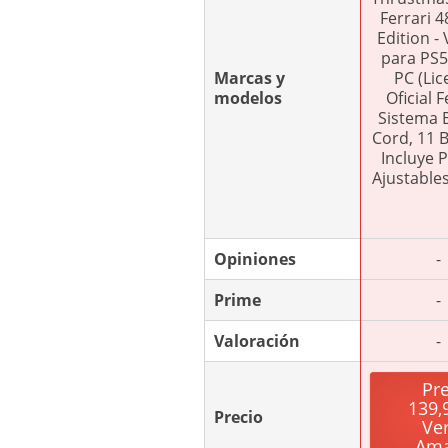
Ferrari 
Edition -
para PS5
Marcas y
PC (Lic
modelos
Oficial F
Sistema 
Cord, 11 
Incluye 
Ajustable
Opiniones
-
Prime
-
Valoración
-
Pr
139,
Precio
Ve
Am