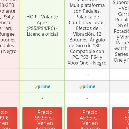
Superd
488 GTB
Multiplataforma
- Vo
 Volante
con Pedales,
Carr
, PS4 y
HORI - Volante
Palanca de
Pedale
encia
Apex
Cambios y Levas,
en el
errari,
(PS5/PS4/PC) -
Efectos de
Rotaci
Bungee
Licencia oficial
Vibración, 12
y Vib
Botones,
Botones, Ángulo
Para S
Pedales
de Giro de 180º –
Switch,
s) Negro
Compatible con
Series
PC, PS3, PS4 y
One y 
Xbox One – Negro
-
-
-
-
ecio
Precio
Precio
99 € -
99,99 € -
49,99 € -
5
r en
Ver en
Ver en
azon
Amazon
Amazon
A