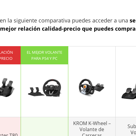
 en la siguiente comparativa puedes acceder a una
se
n mejor relación calidad-precio que puedes compr
LACIÓN
EL MEJOR VOLANTE
PRECIO
PARA PS4 Y PC
KROM K-Wheel –
Sub
Volante de
Vo
ter T80
Carreras