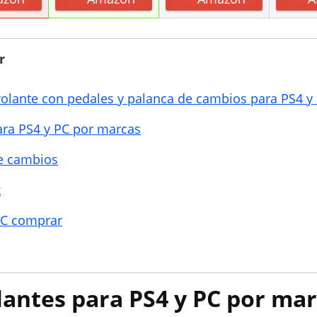
r
volante con pedales y palanca de cambios para PS4 y
ara PS4 y PC por marcas
e cambios
k
PC comprar
lantes para PS4 y PC por ma