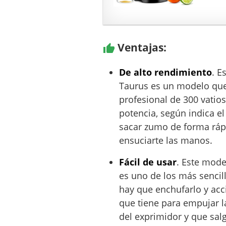
t
u
r
a
Ventajas:
l
De alto rendimiento
. E
Taurus es un modelo qu
profesional de 300 vatios
potencia, según indica el
sacar zumo de forma rápi
ensuciarte las manos.
Fácil de usar
. Este mode
es uno de los más sencil
hay que enchufarlo y acc
que tiene para empujar la
del exprimidor y que salg