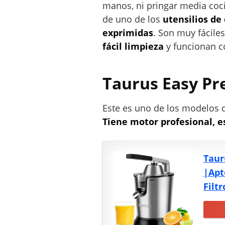
r
manos, ni pringar media coci
i
de uno de los
utensilios de
c
exprimidas
. Son muy fácile
o
fácil limpieza
y funcionan co
p
a
r
Taurus Easy Pre
a
h
Este es uno de los modelos 
a
Tiene motor profesional, es
c
e
r
Taur
z
u
|Apt
m
Filt
o
n
a