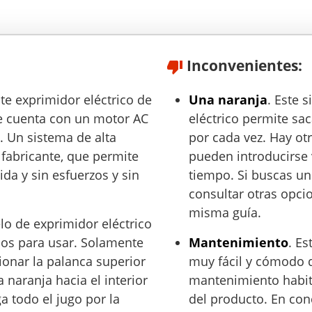
Inconvenientes:
ste exprimidor eléctrico de
Una naranja
. Este 
e cuenta con un motor AC
eléctrico permite sa
. Un sistema de alta
por cada vez. Hay ot
 fabricante, que permite
pueden introducirse 
da y sin esfuerzos y sin
tiempo. Si buscas un
consultar otras opci
misma guía.
lo de exprimidor eléctrico
los para usar. Solamente
Mantenimiento
. E
ionar la palanca superior
muy fácil y cómodo d
 naranja hacia el interior
mantenimiento habitu
a todo el jugo por la
del producto. En conc