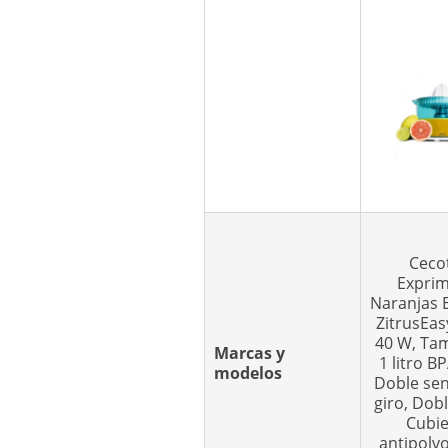
Ceco
Exprim
Naranjas E
ZitrusEas
40 W, Ta
Marcas y
1 litro B
modelos
Doble sen
giro, Dob
Cubie
antipolvo