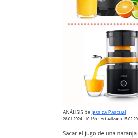
d
o
r
d
e
n
a
r
a
n
j
a
s
e
l
ANÁLISIS
de
Jessica Pascual
é
28.01.2024 - 10:16h
Actualizado 15.02.20
c
t
Sacar el jugo de una naranj