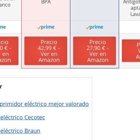
BPA
Antigot
lanco
apt
Lava
ecio
Precio
Precio
P
0 € -
42,99 € -
27,90 € -
r en
Ver en
Ver en
A
azon
Amazon
Amazon
r
xprimidor eléctrico mejor valorado
eléctrico Cecotec
eléctrico Braun