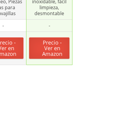
eo, Piezas
inoxidable, fácil
as para
limpieza,
vajillas
desmontable
-
-
recio -
Precio -
Ver en
Ver en
mazon
Amazon