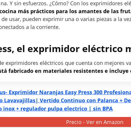
na. Y sin esfuerzos. ¿Cómo? Con los exprimidores eléc
 cocina más prácticos para los amantes de las frut
s de usar, pueden exprimir una o varias piezas a la v
nectados a la corriente.
ss, el exprimidor eléctrico 
de exprimidores eléctricos que cuenta con mejores v
tá fabricado en materiales resistentes e incluye d
us- Exprimidor Naranjas Easy Press 300 Profesion
o Lavavajillas| Vertido Continuo con Palanca + De
ro inox + regulador pulpa electrico | sin BPA
Precio - Ver en Amazon