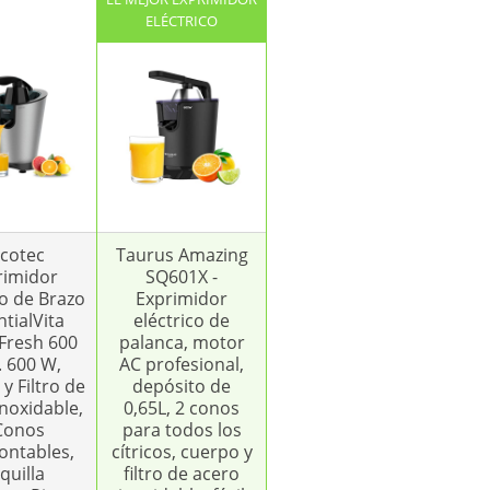
ELÉCTRICO
cotec
Taurus Amazing
rimidor
SQ601X -
co de Brazo
Exprimidor
tialVita
eléctrico de
Fresh 600
palanca, motor
. 600 W,
AC profesional,
y Filtro de
depósito de
noxidable,
0,65L, 2 conos
Conos
para todos los
ntables,
cítricos, cuerpo y
quilla
filtro de acero