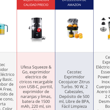
CALIDAD PRECIO
AMAZON
Ce
Exp
tec
Ufesa Squeeze &
Eléctri
idor
Go, exprimidor
Cecotec
Essen
léctrico
electrico de
Exprimidor
Power
y Basic.
ctricos recargable
Cecojuicer Zitrus
Inox
mbor de
con USB-C, porttil,
Turbo. 90 W, 2
Cuerpo 
PA Free,
exprimidor de
Cabezales,
Acero I
tido de
naranjas y limas,
Depósito de 500
2 
le cono,
batera de 1500
ml, Libre de BPA,
Desmo
rta
mAh, 220 ml, sin
Fácil Limpieza
Bo
, Color