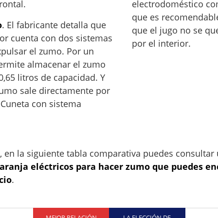
rontal.
electrodoméstico c
que es recomendable
o
. El fabricante detalla que
que el jugo no se q
or cuenta con dos sistemas
por el interior.
xpulsar el zumo. Por un
permite almacenar el zumo
,65 litros de capacidad. Y
zumo sale directamente por
. Cuneta con sistema
s, en la siguiente tabla comparativa puedes consultar
aranja eléctricos para hacer zumo que puedes e
cio
.
MEJOR RELACIÓN
LA ELECCIÓN DE