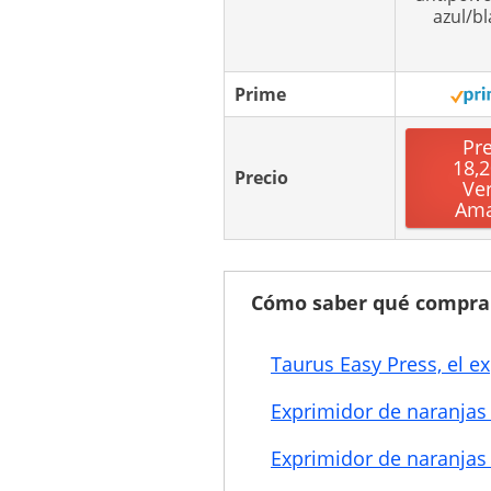
azul/b
Prime
Pr
18,2
Precio
Ve
Am
Cómo saber qué compra
Taurus Easy Press, el e
Exprimidor de naranjas 
Exprimidor de naranjas 