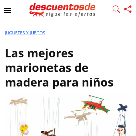
L
a
s
m
e
JUGUETES Y JUEGOS
j
o
Las mejores
r
e
marionetas de
s
m
madera para niños
a
r
i
o
n
e
t
a