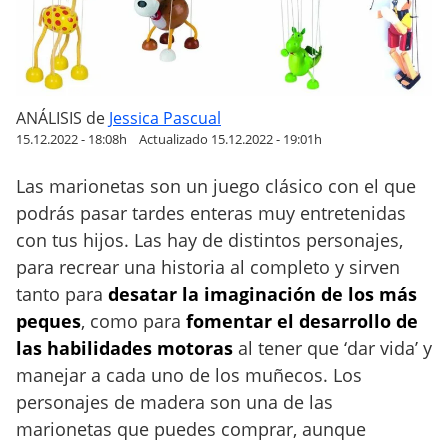
s
d
e
m
a
ANÁLISIS
de
Jessica Pascual
d
15.12.2022 - 18:08h
Actualizado 15.12.2022 - 19:01h
e
Las marionetas son un juego clásico con el que
r
podrás pasar tardes enteras muy entretenidas
a
p
con tus hijos. Las hay de distintos personajes,
a
para recrear una historia al completo y sirven
r
tanto para
desatar la imaginación de los más
a
peques
, como para
fomentar el desarrollo de
n
las habilidades motoras
al tener que ‘dar vida’ y
i
manejar a cada uno de los muñecos. Los
ñ
personajes de madera son una de las
o
marionetas que puedes comprar, aunque
s