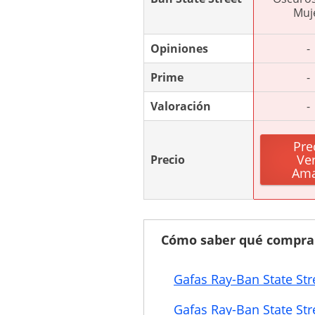
Muj
Opiniones
-
Prime
-
Valoración
-
Pre
Ve
Precio
Am
Cómo saber qué compra
Gafas Ray-Ban State Str
Gafas Ray-Ban State Stre