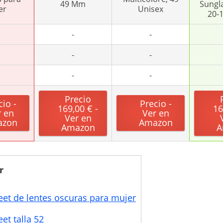
49 Mm
Sungla
er
Unisex
20-
-
-
-
-
-
-
Precio
cio -
Precio -
169,00 € -
16
r en
Ver en
Ver en
azon
Amazon
Amazon
A
r
eet de lentes oscuras para mujer
et talla 52