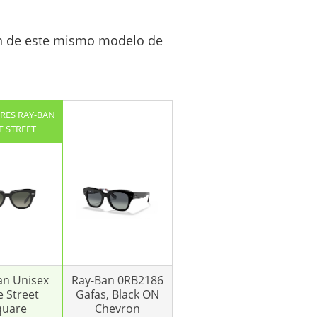
ón de este mismo modelo de
RES RAY-BAN
E STREET
an Unisex
Ray-Ban 0RB2186
e Street
Gafas, Black ON
quare
Chevron