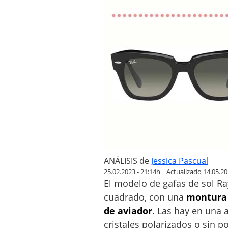
B
a
n
S
t
a
t
e
S
t
r
e
e
ANÁLISIS
de
Jessica Pascual
t
25.02.2023 - 21:14h
Actualizado 14.05.20
d
El modelo de gafas de sol Ra
e
cuadrado, con una
montura 
m
de aviador
. Las hay en una 
u
cristales polarizados o sin p