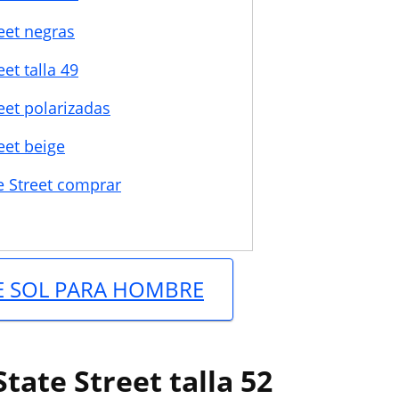
eet negras
et talla 49
eet polarizadas
eet beige
e Street comprar
E SOL PARA HOMBRE
tate Street talla 52