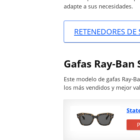
j
adapte a sus necesidades.
e
r
RETENEDORES DE 
Gafas Ray-Ban 
Este modelo de gafas Ray-Ba
los más vendidos y mejor va
Stat
P