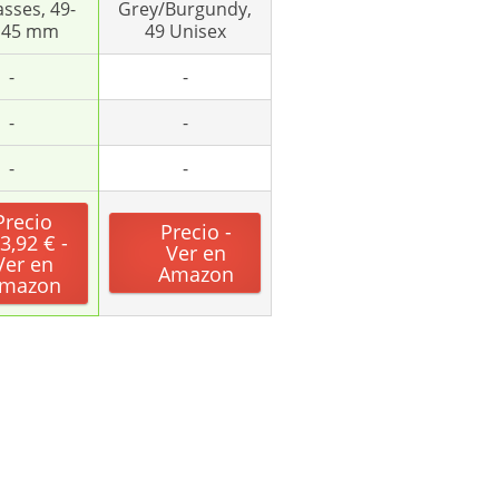
sses, 49-
Grey/Burgundy,
145 mm
49 Unisex
-
-
-
-
-
-
Precio
Precio -
3,92 € -
Ver en
Ver en
Amazon
mazon