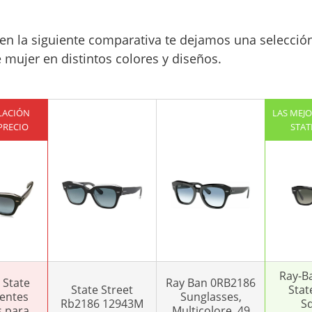
 en la siguiente comparativa te dejamos una selecci
 mujer en distintos colores y diseños.
LACIÓN
LAS MEJO
PRECIO
STAT
Ray-B
 State
Ray Ban 0RB2186
State Street
Stat
Lentes
Sunglasses,
Rb2186 12943M
S
 para
Multicolore, 49