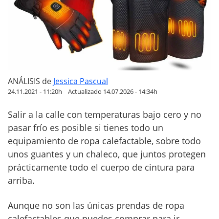
g
u
a
n
t
e
s
ANÁLISIS
de
Jessica Pascual
c
24.11.2021 - 11:20h
Actualizado 14.07.2026 - 14:34h
a
Salir a la calle con temperaturas bajo cero y no
l
pasar frío es posible si tienes todo un
e
f
equipamiento de ropa calefactable, sobre todo
a
unos guantes y un chaleco, que juntos protegen
c
prácticamente todo el cuerpo de cintura para
t
arriba.
a
b
Aunque no son las únicas prendas de ropa
l
calefactables que puedes comprar para ir