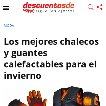
L
o
s
m
e
MODA
j
o
Los mejores chalecos
r
e
y guantes
s
c
calefactables para el
h
a
invierno
l
e
c
o
s
y