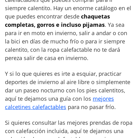
e
siempre calentito. Hay un enorme catálogo en el
s
que puedes encontrar desde
chaquetas
p
a
completas, gorros e incluso pijamas
. Ya sea
r
para ir en moto en invierno, salir a andar o con
a
la bici en días de mucho frío o para ir siempre
e
calentito, con la ropa calefactable no te dará
l
pereza salir de casa en invierno.
i
n
Y si lo que quieres es irte a esquiar, practicar
v
deportes de invierno al aire libre o simplemente
i
dar un paseo nocturno con los pies calentitos,
e
r
aquí te dejamos una guía con los
mejores
n
calcetines calefactables
para no pasar frío.
o
Si quieres consultar las mejores prendas de ropa
con calefacción incluida, aquí te dejamos una