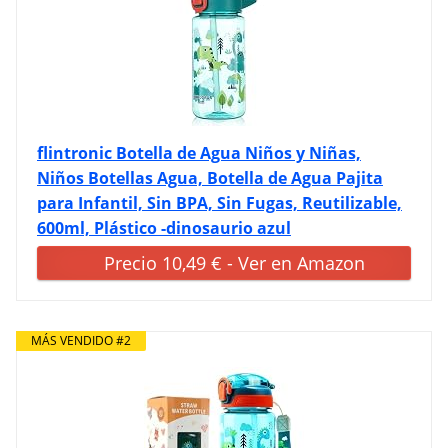
flintronic Botella de Agua Niños y Niñas,
Niños Botellas Agua, Botella de Agua Pajita
para Infantil, Sin BPA, Sin Fugas, Reutilizable,
600ml, Plástico -dinosaurio azul
Precio 10,49 € - Ver en Amazon
MÁS VENDIDO #2