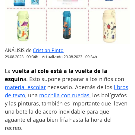
t
e
l
l
a
d
e
ANÁLISIS
de
Cristian Pinto
a
29.08.2023 - 09:34h
Actualizado 29.08.2023 - 09:34h
g
La
vuelta al cole está a la vuelta de la
u
a
esquin
a. Esto supone preparar a los niños con
d
material escolar
necesario. Además de los
libros
e
de texto
, una
mochila con ruedas
, los bolígrafos
a
y las pinturas, también es importante que lleven
c
una botella de acero inoxidable para que
e
aguante el agua bien fría hasta la hora del
r
recreo.
o