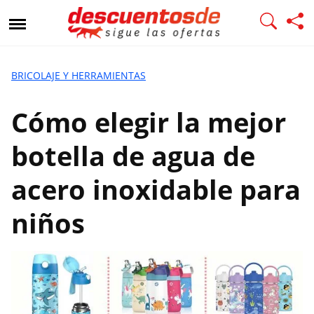
C
ó
m
o
e
BRICOLAJE Y HERRAMIENTAS
l
e
Cómo elegir la mejor
g
i
botella de agua de
r
l
acero inoxidable para
a
m
niños
e
j
o
r
b
o