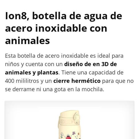
i
n
Ion8, botella de agua de
o
x
acero inoxidable con
i
animales
d
a
b
Esta botella de acero inoxidable es ideal para
l
niños y cuenta con un
diseño de en 3D de
e
animales y plantas
. Tiene una capacidad de
p
400 mililitros y un
cierre hermético
para que no
a
se derrame ni una gota en la mochila.
r
a
n
i
ñ
o
s