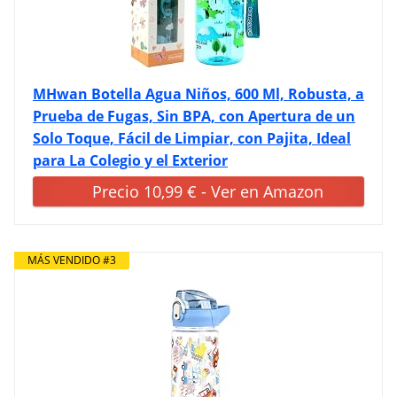
MHwan Botella Agua Niños, 600 Ml, Robusta, a
Prueba de Fugas, Sin BPA, con Apertura de un
Solo Toque, Fácil de Limpiar, con Pajita, Ideal
para La Colegio y el Exterior
Precio 10,99 € - Ver en Amazon
MÁS VENDIDO #3