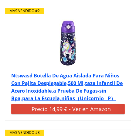
MÁS VENDIDO #2
Ntswasd Botella De Agua Aislada Para Niños
Con Pajita Desplegable,500 Ml,taza Infantil De
Acero Inoxidable,a Prueba De Fugas-sin
Bpa,para La Escuela,niñas（Unicornio - P）
Precio 14,99 € - Ver en Amazon
MÁS VENDIDO #3