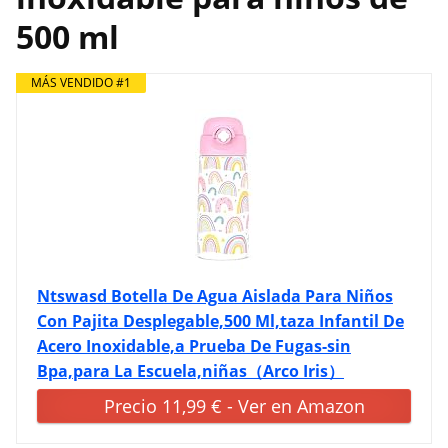
500 ml
MÁS VENDIDO #1
Ntswasd Botella De Agua Aislada Para Niños
Con Pajita Desplegable,500 Ml,taza Infantil De
Acero Inoxidable,a Prueba De Fugas-sin
Bpa,para La Escuela,niñas（Arco Iris）
Precio 11,99 € - Ver en Amazon