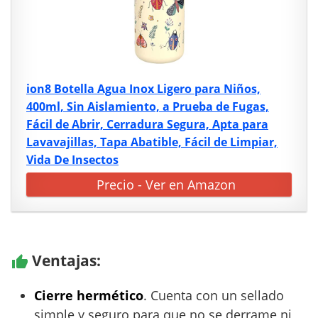
ion8 Botella Agua Inox Ligero para Niños,
400ml, Sin Aislamiento, a Prueba de Fugas,
Fácil de Abrir, Cerradura Segura, Apta para
Lavavajillas, Tapa Abatible, Fácil de Limpiar,
Vida De Insectos
Precio - Ver en Amazon
Ventajas:
Cierre hermético
. Cuenta con un sellado
simple y seguro para que no se derrame ni