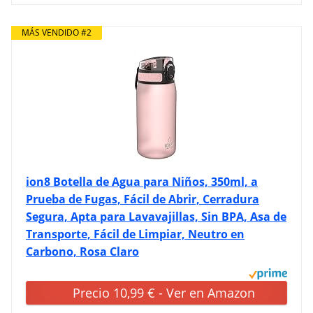
MÁS VENDIDO #2
ion8 Botella de Agua para Niños, 350ml, a
Prueba de Fugas, Fácil de Abrir, Cerradura
Segura, Apta para Lavavajillas, Sin BPA, Asa de
Transporte, Fácil de Limpiar, Neutro en
Carbono, Rosa Claro
Precio 10,99 € - Ver en Amazon