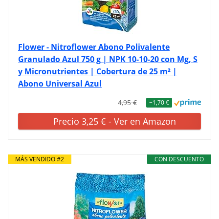
Flower - Nitroflower Abono Polivalente
Granulado Azul 750 g | NPK 10-10-20 con Mg, S
y Micronutrientes | Cobertura de 25 m² |
Abono Universal Azul
4,95 €
−1,70 €
Precio 3,25 € - Ver en Amazon
MÁS VENDIDO #2
CON DESCUENTO