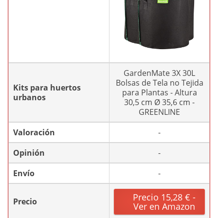
GardenMate 3X 30L
Bolsas de Tela no Tejida
Kits para huertos
para Plantas - Altura
urbanos
30,5 cm Ø 35,6 cm -
GREENLINE
Valoración
-
Opinión
-
Envío
-
Precio 15,28 € -
Precio
Ver en Amazon