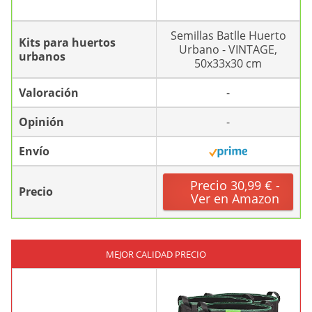
Semillas Batlle Huerto
Kits para huertos
Urbano - VINTAGE,
urbanos
50x33x30 cm
Valoración
-
Opinión
-
Envío
Precio 30,99 € -
Precio
Ver en Amazon
MEJOR CALIDAD PRECIO