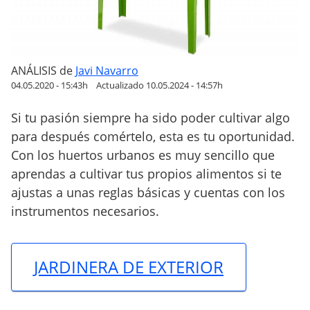
o
s
(
C
ANÁLISIS
de
Javi Navarro
o
04.05.2020 - 15:43h
Actualizado 10.05.2024 - 14:57h
m
p
Si tu pasión siempre ha sido poder cultivar algo
a
para después comértelo, esta es tu oportunidad.
r
Con los huertos urbanos es muy sencillo que
a
aprendas a cultivar tus propios alimentos si te
t
ajustas a unas reglas básicas y cuentas con los
i
instrumentos necesarios.
v
a
)
JARDINERA DE EXTERIOR