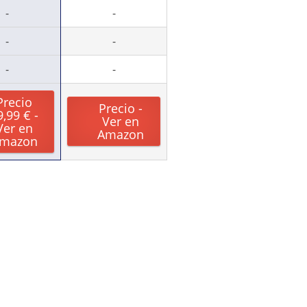
-
-
-
-
-
-
Precio
Precio -
9,99 € -
Ver en
Ver en
Amazon
mazon