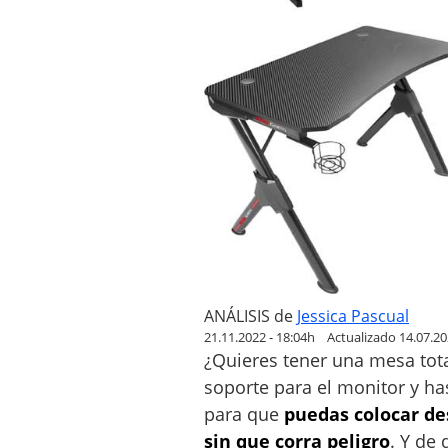
j
o
r
m
e
s
a
g
a
m
i
n
g
ANÁLISIS
de
Jessica Pascual
21.11.2022 - 18:04h
Actualizado 14.07.20
¿Quieres tener una mesa tot
soporte para el monitor y ha
para que
puedas colocar de
sin que corra peligro
. Y de