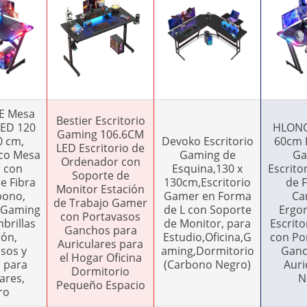
E Mesa
Bestier Escritorio
ED 120
HLONO
Gaming 106.6CM
0 cm,
Devoko Escritorio
60cm 
LED Escritorio de
co Mesa
Gaming de
Ga
Ordenador con
 con
Esquina,130 x
Escrito
Soporte de
e Fibra
130cm,Escritorio
de F
Monitor Estación
bono,
Gamer en Forma
Ca
de Trabajo Gamer
o Gaming
de L con Soporte
Ergo
con Portavasos
brillas
de Monitor, para
Escrit
Ganchos para
tón,
Estudio,Oficina,G
con Po
Auriculares para
sos y
aming,Dormitorio
Ganc
el Hogar Oficina
 para
(Carbono Negro)
Auri
Dormitorio
ares,
N
Pequeño Espacio
ro