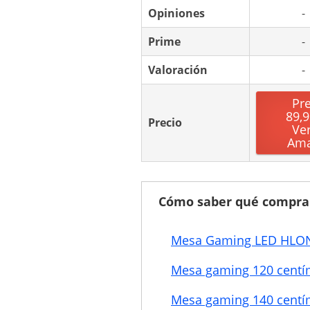
Opiniones
-
Prime
-
Valoración
-
Pr
89,9
Precio
Ve
Am
Cómo saber qué compra
Mesa Gaming LED HLON
Mesa gaming 120 centí
Mesa gaming 140 centí