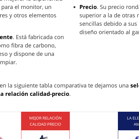
para el monitor, un
Precio
. Su precio rond
ares y otros elementos
superior a la de otras
sencillas debido a sus
diseño orientado al g
tente
. Está fabricada con
como fibra de carbono,
eso y dispone de una
limpiar.
 en la siguiente tabla comparativa te dejamos una
sel
 relación calidad-precio
.
MEJOR RELACIÓN
LA EL
CALIDAD PRECIO
A