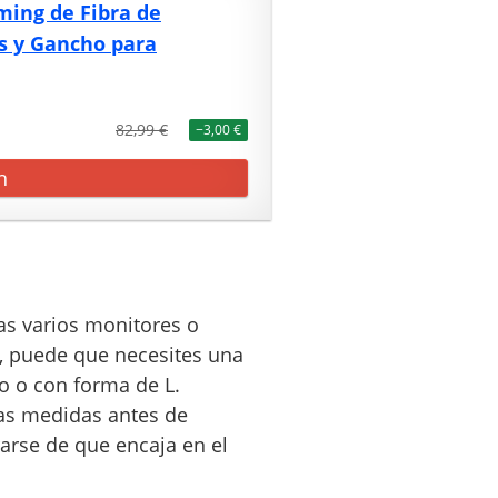
ing de Fibra de
s y Gancho para
82,99 €
−3,00 €
n
izas varios monitores o
, puede que necesites una
 o con forma de L.
as medidas antes de
arse de que encaja en el