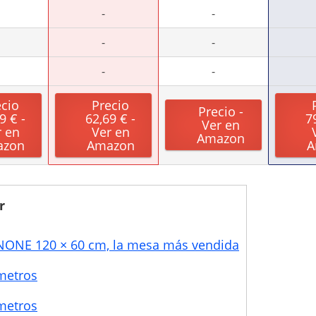
-
-
-
-
-
-
ecio
Precio
Precio -
9 € -
62,69 € -
7
Ver en
r en
Ver en
Amazon
azon
Amazon
A
r
ONE 120 × 60 cm, la mesa más vendida
metros
metros