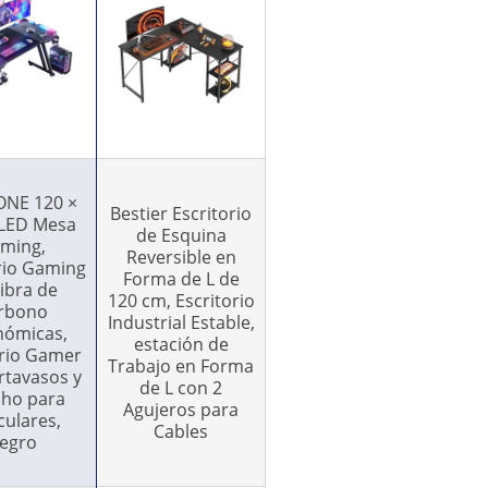
NE 120 ×
Bestier Escritorio
LED Mesa
de Esquina
ming,
Reversible en
rio Gaming
Forma de L de
ibra de
120 cm, Escritorio
rbono
Industrial Estable,
nómicas,
estación de
orio Gamer
Trabajo en Forma
rtavasos y
de L con 2
ho para
Agujeros para
culares,
Cables
egro