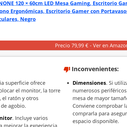
ONE 120 × 60cm LED Mesa Gaming, Escritorio Gam
ono Ergonómicas, Escritorio Gamer con Portavaso
culares, Negro
Precio 79,99 € - Ver en Amazo
Inconvenientes:
ia superficie ofrece
Dimensiones
. Si util
olocar el monitor, la torre
numerosos periféricos
 el ratón y otros
mesa de mayor tamaño
 de agobio.
Conviene comprobar l
comprarla para asegur
nitor
. Incluye varios
espacio disponible.
 mejorar la experiencia