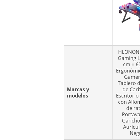
HLONON
Gaming L
cm × 6
Ergonómi
Gamer
Tablero d
Marcas y
de Car
modelos
Escritori
con Alfom
de ra
Portava
Gancho
Auricul
Neg