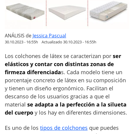
j
o
r
c
o
ANÁLISIS
de
Jessica Pascual
l
30.10.2023 - 16:55h
Actualizado 30.10.2023 - 16:55h
c
Los colchones de látex se caracterizan por
ser
h
ó
elásticos y contar con distintas zonas de
n
firmeza diferenciada
s. Cada modelo tiene un
d
porcentaje concreto de látex en su composición
e
y tienen un diseño ergonómico. Facilitan el
l
descanso de los usuarios gracias a que el
á
material
se adapta a la perfección a la silueta
t
del cuerpo
y los hay en diferentes dimensiones.
e
x
Es uno de los
tipos de colchones
que puedes