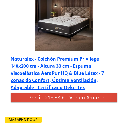
Naturalex - Colchón Premium Privilege
140x200 cm - Altura 30 cm - Espuma
Viscoelástica AeraPur HQ & Blue Látex - 7
Zonas de Confort, Óptima Ventilación,
Adaptable - Certificado Oeko-Tex
Precio 219,38 € - Ver en Amazon
MÁS VENDIDO #2