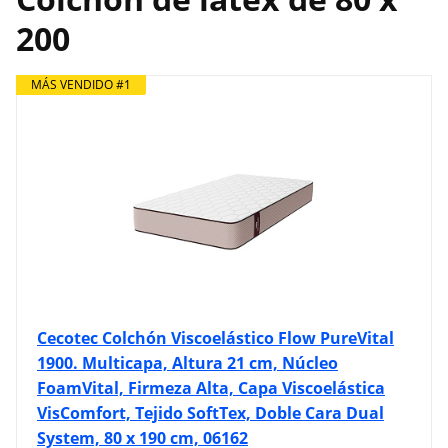
200
MÁS VENDIDO #1
Cecotec Colchón Viscoelástico Flow PureVital
1900. Multicapa, Altura 21 cm, Núcleo
FoamVital, Firmeza Alta, Capa Viscoelástica
VisComfort, Tejido SoftTex, Doble Cara Dual
System, 80 x 190 cm, 06162