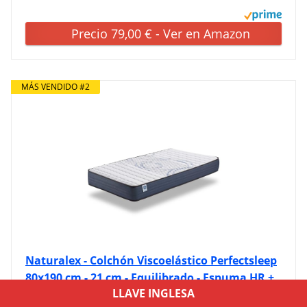
Precio 79,00 € - Ver en Amazon
MÁS VENDIDO #2
Naturalex - Colchón Viscoelástico Perfectsleep
80x190 cm - 21 cm - Equilibrado - Espuma HR +
LLAVE INGLESA
Blue Látex - Transpirable - Confortable -