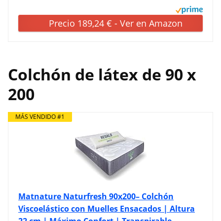
Precio 189,24 € - Ver en Amazon
Colchón de látex de 90 x
200
MÁS VENDIDO #1
Matnature Naturfresh 90x200– Colchón
Viscoelástico con Muelles Ensacados | Altura
22 cm | Máximo Confort | Transpirable,