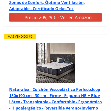
Zonas de Confort, Óptima Ventilación,
Adaptable - Certificado Oeko-Tex
Precio 209,29 € - Ver en Amazon
MÁS VENDIDO #2
Naturalex - Colchón Viscoelástico Perfectsleep
150x190 cm - 30 cm - Firme - Espuma HR + Blue
Látex - Transpirable - Confortable - Ergonómico
- Hipoalergénico - Reversible Verano/Invierno