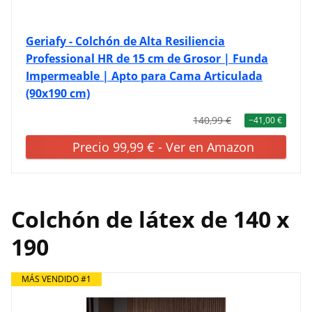
Geriafy - Colchón de Alta Resiliencia
Professional HR de 15 cm de Grosor | Funda
Impermeable | Apto para Cama Articulada
(90x190 cm)
140,99 €
−41,00 €
Precio 99,99 € - Ver en Amazon
Colchón de látex de 140 x
190
MÁS VENDIDO #1