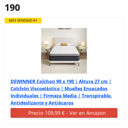
190
MÁS VENDIDO #1
DEWINNER Colchon 90 x 190 | Altura 27 cm |
Colchón Viscoelástico | Muelles Ensacados
Individuales | Firmeza Media | Transpirable,
Antideslizante y Antiácaros
Precio 109,99 € - Ver en Amazon