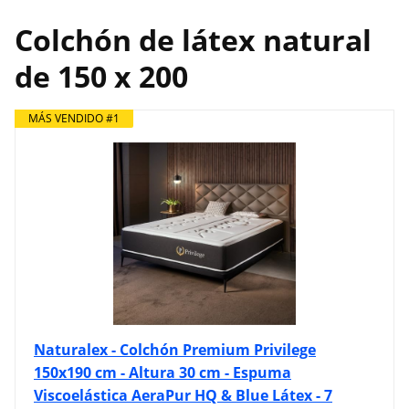
Colchón de látex natural
de 150 x 200
MÁS VENDIDO #1
Naturalex - Colchón Premium Privilege
150x190 cm - Altura 30 cm - Espuma
Viscoelástica AeraPur HQ & Blue Látex - 7