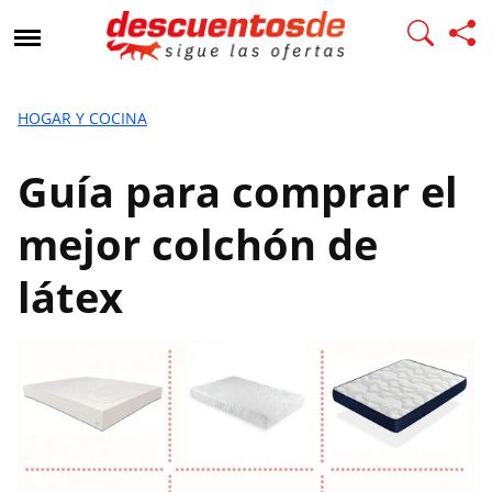
G
u
í
a
p
HOGAR Y COCINA
a
r
Guía para comprar el
a
c
mejor colchón de
o
m
látex
p
r
a
r
e
l
m
e