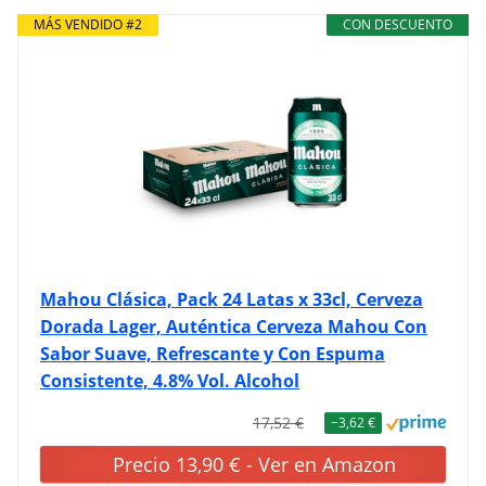
MÁS VENDIDO #2
CON DESCUENTO
Mahou Clásica, Pack 24 Latas x 33cl, Cerveza
Dorada Lager, Auténtica Cerveza Mahou Con
Sabor Suave, Refrescante y Con Espuma
Consistente, 4.8% Vol. Alcohol
17,52 €
−3,62 €
Precio 13,90 € - Ver en Amazon