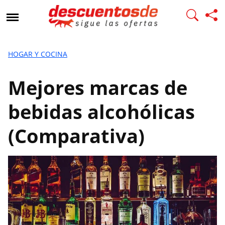
M
e
j
o
r
HOGAR Y COCINA
e
s
Mejores marcas de
m
a
bebidas alcohólicas
r
c
(Comparativa)
a
s
d
e
b
e
b
i