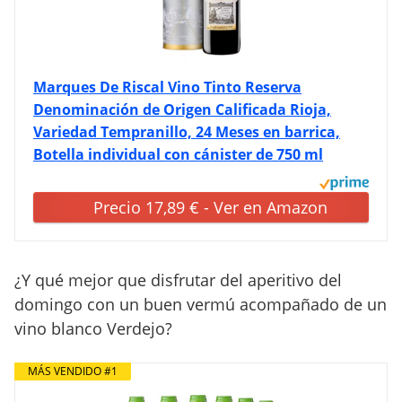
Marques De Riscal Vino Tinto Reserva
Denominación de Origen Calificada Rioja,
Variedad Tempranillo, 24 Meses en barrica,
Botella individual con cánister de 750 ml
Precio 17,89 € - Ver en Amazon
¿Y qué mejor que disfrutar del aperitivo del
domingo con un buen vermú acompañado de un
vino blanco Verdejo?
MÁS VENDIDO #1