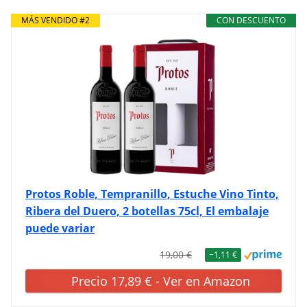
MÁS VENDIDO #2
CON DESCUENTO
Protos Roble, Tempranillo, Estuche Vino Tinto,
Ribera del Duero, 2 botellas 75cl, El embalaje
puede variar
19,00 €
−1,11 €
Precio 17,89 € - Ver en Amazon