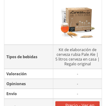
p
a
r
a
t
i
v
a
)
Kit de elaboración de
cerveza rubia Pale Ale |
Tipos de bebidas
5 litros cerveza en casa |
Regalo original
Valoración
-
Opiniones
-
Envío
-
Precio - Ver en