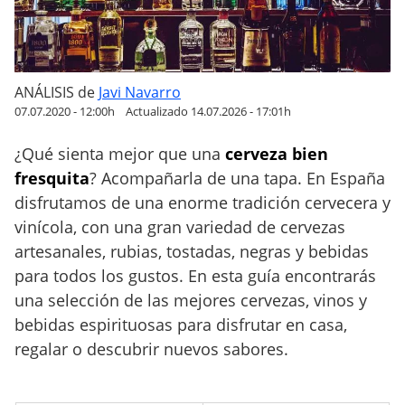
d
a
s
a
ANÁLISIS
de
Javi Navarro
l
07.07.2020 - 12:00h
Actualizado 14.07.2026 - 17:01h
c
o
¿Qué sienta mejor que una
cerveza bien
h
fresquita
? Acompañarla de una tapa. En España
ó
disfrutamos de una enorme tradición cervecera y
l
vinícola, con una gran variedad de cervezas
i
artesanales, rubias, tostadas, negras y bebidas
c
para todos los gustos. En esta guía encontrarás
a
una selección de las mejores cervezas, vinos y
s
(
bebidas espirituosas para disfrutar en casa,
C
regalar o descubrir nuevos sabores.
o
m