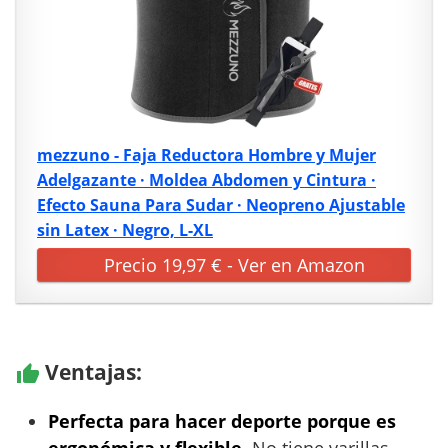
mezzuno - Faja Reductora Hombre y Mujer
Adelgazante · Moldea Abdomen y Cintura ·
Efecto Sauna Para Sudar · Neopreno Ajustable
sin Latex · Negro, L-XL
Precio 19,97 € - Ver en Amazon
Ventajas:
Perfecta para hacer deporte porque es
ergonómica y flexible
. No tiene varillas