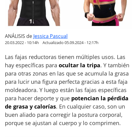
e
j
o
r
e
ANÁLISIS
de
Jessica Pascual
s
20.03.2022 - 10:14h
Actualizado 05.09.2024 - 12:17h
f
Las fajas reductoras tienen múltiples usos. Las
a
hay específicas para
ocultar la tripa
. Y también
j
a
para otras zonas en las que se acumula la grasa
s
para lucir una figura perfecta gracias a esta faja
r
moldeadora. Y luego están las fajas específicas
e
para hacer deporte y que
potencian la pérdida
d
de grasa y calorías
. En cualquier caso, son un
u
buen aliado para corregir la postura corporal,
c
porque se ajustan al cuerpo y lo comprimen.
t
o