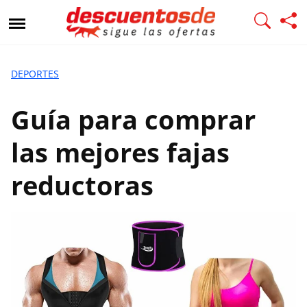
G
u
í
a
p
DEPORTES
a
r
Guía para comprar
a
c
las mejores fajas
o
m
reductoras
p
r
a
r
l
a
s
m