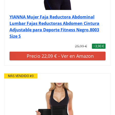
YIANNA Mujer Faja Reductora Abdominal
Lumbar Fajas Reductoras Abdomen Cintura
Adjustable para Deporte Fitness Negro,8003
Size S
25,99 €
−3,90 €
Precio 22,09 € - Ver en Amazon
MÁS VENDIDO #3