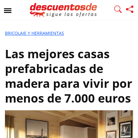
L
a
s
m
e
BRICOLAJE Y HERRAMIENTAS
j
o
Las mejores casas
r
e
prefabricadas de
s
c
madera para vivir por
a
s
menos de 7.000 euros
a
s
p
r
e
f