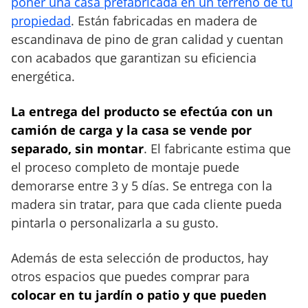
poner una casa prefabricada en un terreno de tu
a
r
propiedad
. Están fabricadas en madera de
a
escandinava de pino de gran calidad y cuentan
v
con acabados que garantizan su eficiencia
i
energética.
v
i
La entrega del producto se efectúa con un
r
camión de carga y la casa se vende por
p
separado, sin montar
. El fabricante estima que
o
el proceso completo de montaje puede
r
m
demorarse entre 3 y 5 días. Se entrega con la
e
madera sin tratar, para que cada cliente pueda
n
pintarla o personalizarla a su gusto.
o
s
Además de esta selección de productos, hay
d
otros espacios que puedes comprar para
e
colocar en tu jardín o patio y que pueden
7