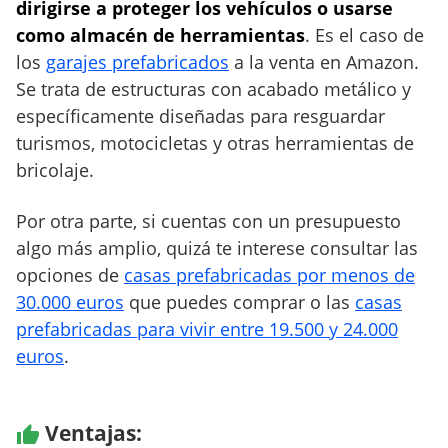
dirigirse a proteger los vehículos o usarse
.
como almacén de herramientas
. Es el caso de
0
0
los
garajes prefabricados
a la venta en Amazon.
0
Se trata de estructuras con acabado metálico y
e
específicamente diseñadas para resguardar
u
turismos, motocicletas y otras herramientas de
r
bricolaje.
o
s
Por otra parte, si cuentas con un presupuesto
algo más amplio, quizá te interese consultar las
opciones de
casas prefabricadas por menos de
30.000 euros
que puedes comprar o las
casas
prefabricadas para vivir entre 19.500 y 24.000
euros
.
Ventajas: