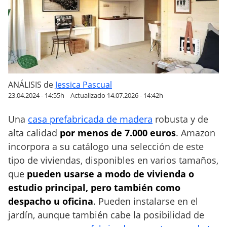
a
b
r
i
c
a
d
ANÁLISIS
de
Jessica Pascual
a
23.04.2024 - 14:55h
Actualizado 14.07.2026 - 14:42h
s
Una
casa prefabricada de madera
robusta y de
d
e
alta calidad
por menos de 7.000 euros
. Amazon
m
incorpora a su catálogo una selección de este
a
tipo de viviendas, disponibles en varios tamaños,
d
que
pueden usarse a modo de vivienda o
e
estudio principal, pero también como
r
despacho u oficina
. Pueden instalarse en el
a
jardín, aunque también cabe la posibilidad de
p