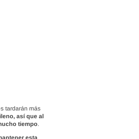
es tardarán más
tileno, así que al
 mucho tiempo
.
mantener esta