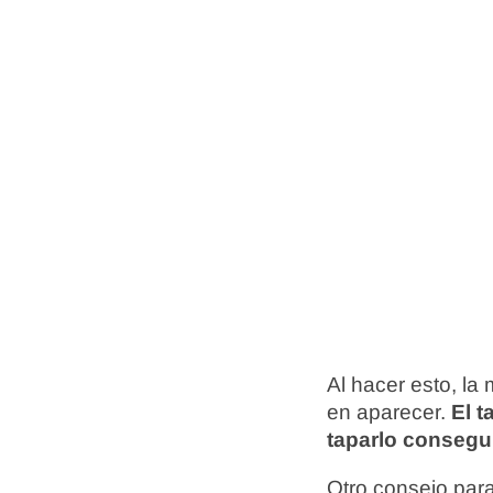
Al hacer esto, l
en aparecer.
El t
taparlo consegu
Otro consejo para