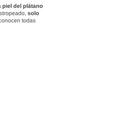
 piel del plátano
estropeado,
solo
e conocen todas