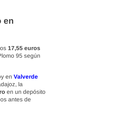
o en
los
17,55 euros
Plomo 95 según
hoy en
Valverde
dajoz, la
ro
en un depósito
ios antes de