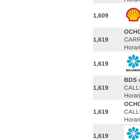
1,609
OCHO
1,619
CARR
Horar
1,619
BDS
1,619
CALL
Horar
OCHO
1,619
CALL
Horar
1,619