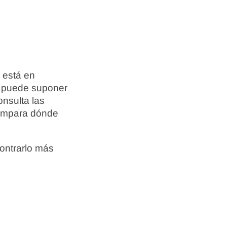
 está en
r puede suponer
onsulta las
compara dónde
ontrarlo más