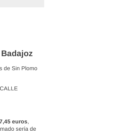
 Badajoz
s de Sin Plomo
n CALLE
97,45 euros
,
ximado sería de