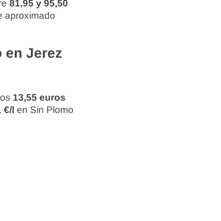
tre
81,95 y 95,50
ste aproximado
o en Jerez
los
13,55 euros
 €/l
en Sin Plomo