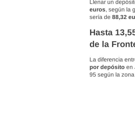
Llenar un depósit
euros
, según la 
sería de
88,32 e
Hasta 13,55
de la Front
La diferencia ent
por depósito
en 
95 según la zona