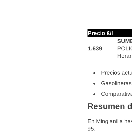
Precio €/l
SUME
1,639
POLI
Horar
Precios actu
Gasolineras
Comparativa
Resumen de
En Minglanilla h
95.