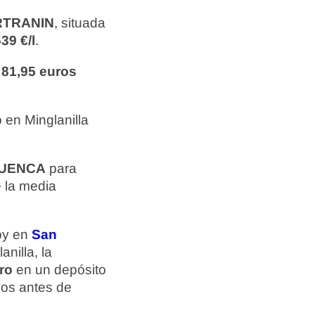
RTRANIN
, situada
39 €/l
.
e
81,95 euros
en Minglanilla
UENCA
para
 la media
hoy en
San
anilla, la
ro
en un depósito
ios antes de