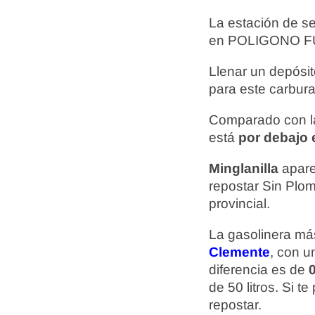
La estación de s
en POLIGONO FU
Llenar un depósit
para este carbura
Comparado con la
está
por debajo e
Minglanilla
apare
repostar Sin Plo
provincial.
La gasolinera más
Clemente
, con u
diferencia es de
0
de 50 litros. Si 
repostar.