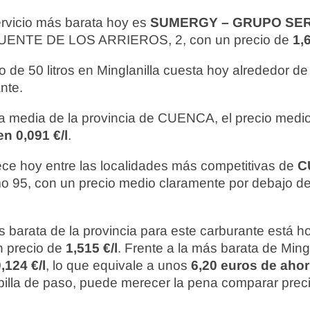
ervicio más barata hoy es
SUMERGY – GRUPO SE
ENTE DE LOS ARRIEROS, 2, con un precio de
1,6
o de 50 litros en Minglanilla cuesta hoy alrededor d
nte.
 media de la provincia de CUENCA, el precio medio 
n 0,091 €/l
.
ce hoy entre las localidades más competitivas de
C
mo 95, con un precio medio claramente por debajo de
 barata de la provincia para este carburante está 
n precio de
1,515 €/l
. Frente a la más barata de Mingl
,124 €/l
, lo que equivale a unos
6,20 euros de ahor
te pilla de paso, puede merecer la pena comparar prec