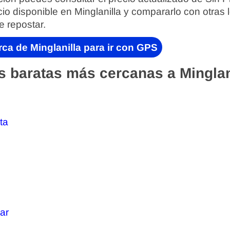
cio disponible en Minglanilla y compararlo con otras 
e repostar.
ca de Minglanilla para ir con GPS
s baratas más cercanas a Minglan
sta
car