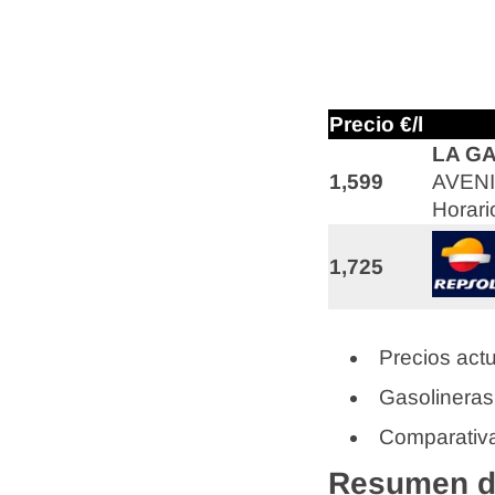
Precio €/l
LA G
1,599
AVENI
Horari
1,725
Precios actu
Gasolineras
Comparativa
Resumen de