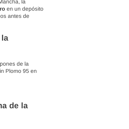
 Mancha, la
ro
en un depósito
ios antes de
 la
spones de la
Sin Plomo 95 en
a de la