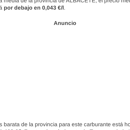
 media de la provincia de ALBACETE, el precio me
tá
por debajo en 0,043 €/l
.
 barata de la provincia para este carburante está 