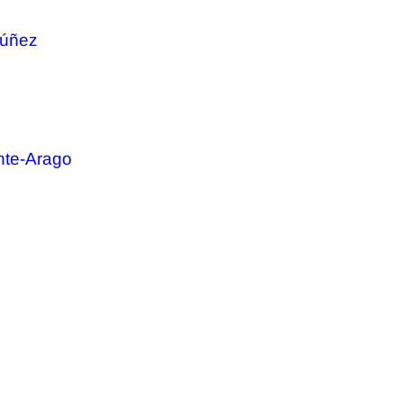
Núñez
nte-Arago