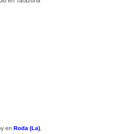
dio en Tarazona
hoy en
Roda (La)
,