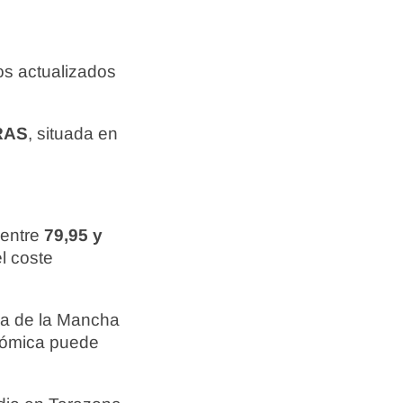
os actualizados
RAS
, situada en
 entre
79,95 y
el coste
ona de la Mancha
onómica puede