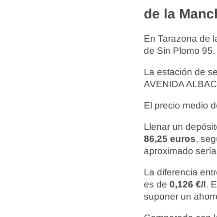
de la Manc
En Tarazona de 
de Sin Plomo 95.
La estación de s
AVENIDA ALBACET
El precio medio d
Llenar un depósit
86,25 euros
, seg
aproximado serí
La diferencia ent
es de
0,126 €/l
. 
suponer un ahor