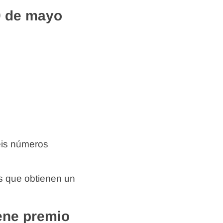
9 de mayo
eis números
s que obtienen un
ene premio