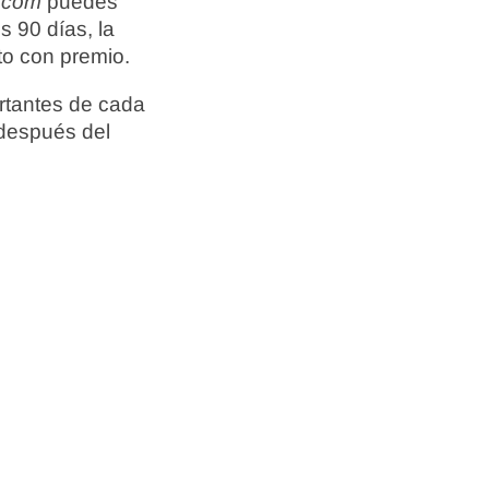
.com
puedes
s 90 días, la
to con premio.
rtantes de cada
 después del