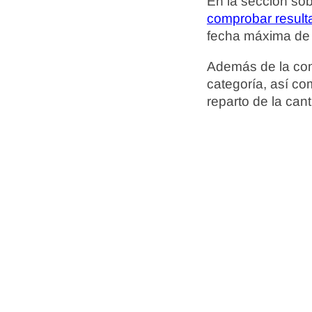
En la sección sob
comprobar resulta
fecha máxima de v
Además de la com
categoría, así c
reparto de la can