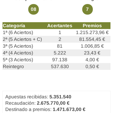
08
7
Categoría
Acertantes
Premios
1ª (6 Aciertos)
1
1.215.273,96 €
2ª (5 Aciertos + C)
2
81.554,45 €
3ª (5 Aciertos)
81
1.006,85 €
4ª (4 Aciertos)
5.222
23,43 €
5ª (3 Aciertos)
97.138
4,00 €
Reintegro
537.630
0,50 €
Apuestas recibidas:
5.351.540
Recaudación:
2.675.770,00 €
Destinado a premios:
1.471.673,00 €