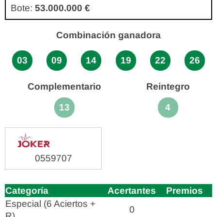
Bote:
53.000.000 €
Combinación ganadora
03
09
14
19
22
26
Complementario
Reintegro
13
4
0559707
Categoría
Acertantes
Premios
Especial (6 Aciertos +
0
R)