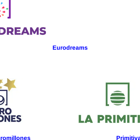
Eurodreams
romillones
Primitiv