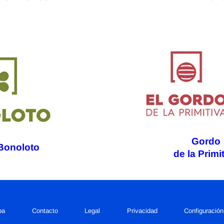
Gordo
Bonoloto
de la Primi
pa
Contacto
Legal
Privacidad
Configuració