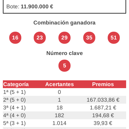
Bote:
11.900.000 €
Combinación ganadora
16
23
29
35
51
Número clave
5
Categoría
Acertantes
Premios
1ª (5 + 1)
0
2ª (5 + 0)
1
167.033,86 €
3ª (4 + 1)
18
1.687,21 €
4ª (4 + 0)
182
194,68 €
5ª (3 + 1)
1.014
39,93 €