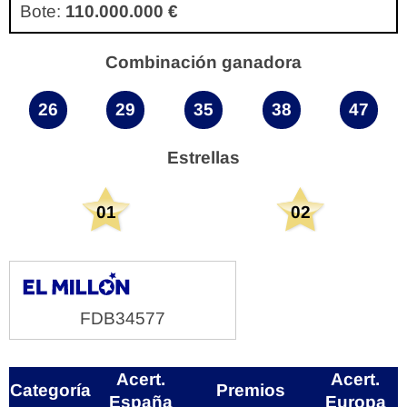
Bote:
110.000.000 €
Combinación ganadora
26
29
35
38
47
Estrellas
01
02
FDB34577
Acert.
Acert.
Categoría
Premios
España
Europa