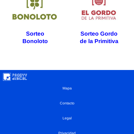
Sorteo
Sorteo Gordo
Bonoloto
de la Primitiva
Mapa
Contacto
Legal
Privacidad