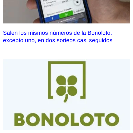
Salen los mismos números de la Bonoloto,
excepto uno, en dos sorteos casi seguidos