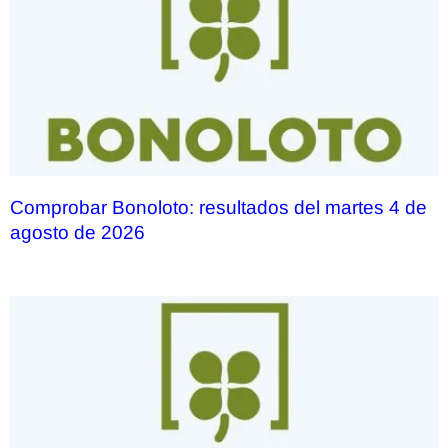
Comprobar Bonoloto: resultados del martes 4 de
agosto de 2026