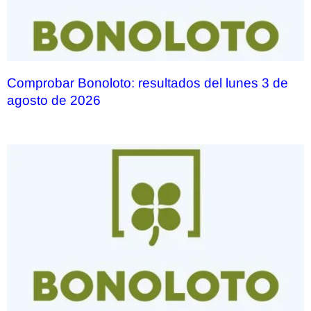
Comprobar Bonoloto: resultados del lunes 3 de
agosto de 2026