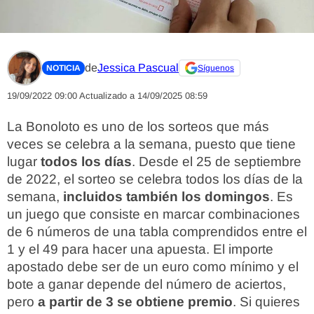
de
Jessica Pascual
NOTICIA
Síguenos
19/09/2022 09:00
Actualizado a 14/09/2025 08:59
La Bonoloto es uno de los sorteos que más
veces se celebra a la semana, puesto que tiene
lugar
todos los días
. Desde el 25 de septiembre
de 2022, el sorteo se celebra todos los días de la
semana,
incluidos también los domingos
. Es
un juego que consiste en marcar combinaciones
de 6 números de una tabla comprendidos entre el
1 y el 49 para hacer una apuesta. El importe
apostado debe ser de un euro como mínimo y el
bote a ganar depende del número de aciertos,
pero
a partir de 3 se obtiene premio
. Si quieres