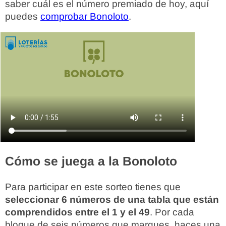
saber cuál es el número premiado de hoy, aquí
puedes
comprobar Bonoloto
.
Cómo se juega a la Bonoloto
Para participar en este sorteo tienes que
seleccionar 6 números de una tabla que están
comprendidos entre el 1 y el 49
. Por cada
bloque de seis números que marques, haces una