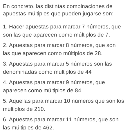
En concreto, las distintas combinaciones de
apuestas múltiples que pueden jugarse son:
Hacer apuestas para marcar 7 números, que
son las que aparecen como múltiplos de 7.
Apuestas para marcar 8 números, que son
las que aparecen como múltiplos de 28.
Apuestas para marcar 5 números son las
denominadas como múltiplos de 44
Apuestas para marcar 9 números, que
aparecen como múltiplos de 84.
Aquellas para marcar 10 números que son los
múltiplos de 210.
Apuestas para marcar 11 números, que son
las múltiples de 462.