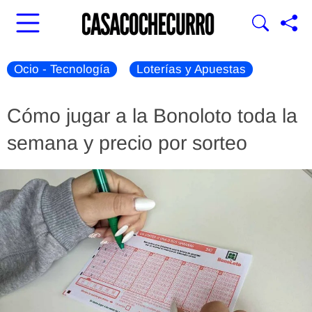
Ocio - Tecnología
Loterías y Apuestas
Cómo jugar a la Bonoloto toda la
semana y precio por sorteo