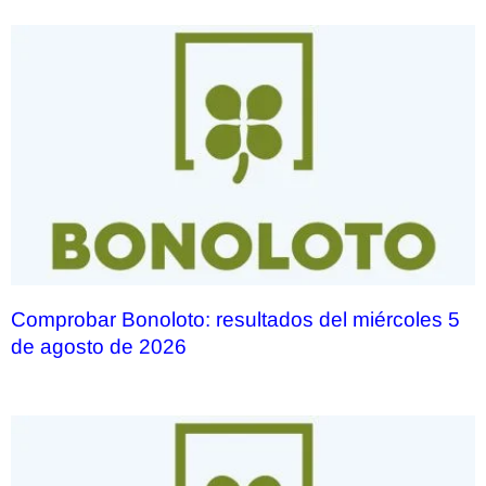
Comprobar Bonoloto: resultados del miércoles 5
de agosto de 2026