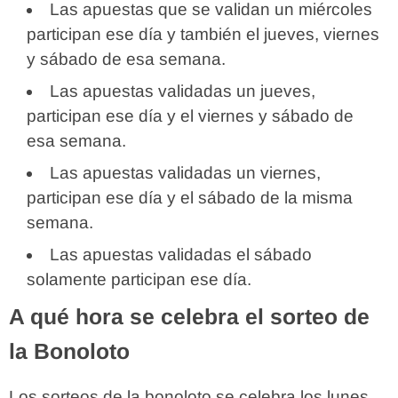
Las apuestas que se validan un miércoles
participan ese día y también el jueves, viernes
y sábado de esa semana.
Las apuestas validadas un jueves,
participan ese día y el viernes y sábado de
esa semana.
Las apuestas validadas un viernes,
participan ese día y el sábado de la misma
semana.
Las apuestas validadas el sábado
solamente participan ese día.
A qué hora se celebra el sorteo de
la Bonoloto
Los sorteos de la bonoloto se celebra los lunes,