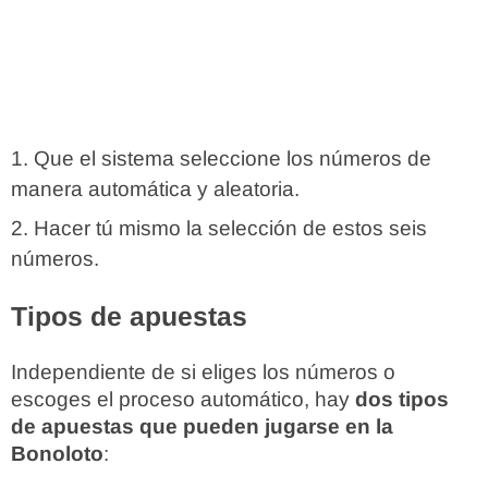
Que el sistema seleccione los números de
manera automática y aleatoria.
Hacer tú mismo la selección de estos seis
números.
Tipos de apuestas
Independiente de si eliges los números o
escoges el proceso automático, hay
dos tipos
de apuestas que pueden jugarse en la
Bonoloto
: