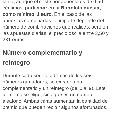
tanto, aunque el coste por apuesta es de 0,50
céntimos,
participar en la Bonoloto cuesta,
como mínimo, 1 euro
. En el caso de las
apuestas combinadas, el importe depende del
número de combinaciones que realices, pero en
las apuestas diarias, el precio oscila entre 3,50 y
231 euros.
Número complementario y
reintegro
Durante cada sorteo, además de los seis
números ganadores, se extraen uno
complementario y un reintegro (del 0 al 9). Este
último no se elige, sino que es un número
aleatorio. Ambas cifras aumentan la cantidad de
premio que pueden recibir algunos afortunados.