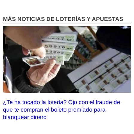
MÁS NOTICIAS DE LOTERÍAS Y APUESTAS
¿Te ha tocado la lotería? Ojo con el fraude de
que te compran el boleto premiado para
blanquear dinero