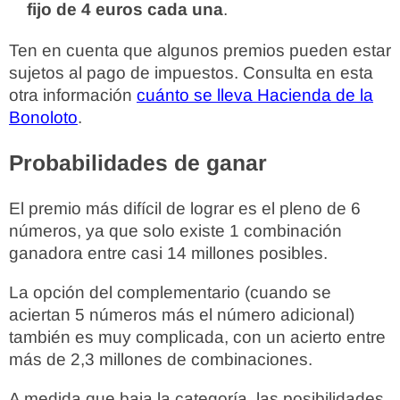
fijo de 4 euros cada una
.
Ten en cuenta que algunos premios pueden estar
sujetos al pago de impuestos. Consulta en esta
otra información
cuánto se lleva Hacienda de la
Bonoloto
.
Probabilidades de ganar
El premio más difícil de lograr es el pleno de 6
números, ya que solo existe 1 combinación
ganadora entre casi 14 millones posibles.
La opción del complementario (cuando se
aciertan 5 números más el número adicional)
también es muy complicada, con un acierto entre
más de 2,3 millones de combinaciones.
A medida que baja la categoría, las posibilidades