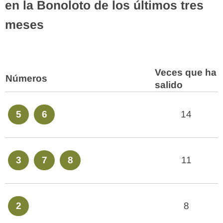
en la Bonoloto de los últimos tres
meses
Veces que ha
Números
salido
5
6
14
3
7
8
11
2
8