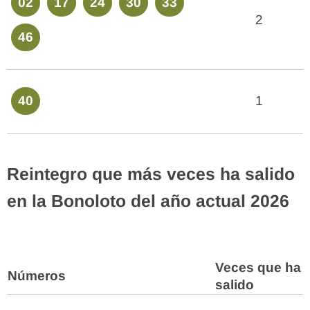
02
17
24
30
33
2
46
40
1
Reintegro que más veces ha salido
en la Bonoloto del año actual 2026
Veces que ha
Números
salido