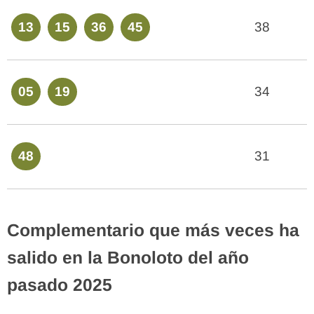
13
15
36
45
38
05
19
34
48
31
Complementario que más veces ha
salido en la Bonoloto del año
pasado 2025