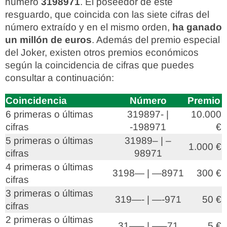
número
3198971
. El poseedor de este
resguardo, que coincida con las siete cifras del
número extraído y en el mismo orden,
ha ganado
un millón de euros
. Además del premio especial
del Joker, existen otros premios económicos
según la coincidencia de cifras que puedes
consultar a continuación:
Coincidencia
Número
Premio
6 primeras o últimas
319897- |
10.000
cifras
-198971
€
5 primeras o últimas
31989– | –
1.000 €
cifras
98971
4 primeras o últimas
3198— | —8971
300 €
cifras
3 primeras o últimas
319—- | —-971
50 €
cifras
2 primeras o últimas
31—– | —–71
5 €