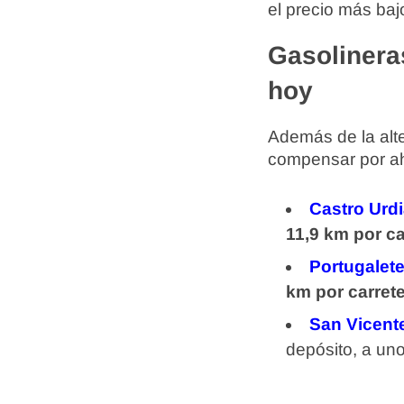
el precio más baj
Gasolinera
hoy
Además de la alte
compensar por aho
Castro Urdi
11,9 km por ca
Portugalet
km por carret
San Vicent
depósito, a un