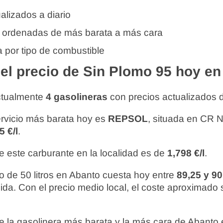
alizados a diario
 ordenadas de más barata a más cara
 por tipo de combustible
l precio de Sin Plomo 95 hoy en
ctualmente
4 gasolineras
con precios actualizados 
ervicio más barata hoy es
REPSOL
, situada en CR N
5 €/l
.
e este carburante en la localidad es de
1,798 €/l
.
o de 50 litros en Abanto cuesta hoy entre
89,25 y 9
gida. Con el precio medio local, el coste aproximado
re la gasolinera más barata y la más cara de Abanto