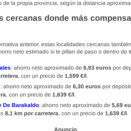
o de la propia provincia, según la distancia aproxima
s cercanas donde más compensa
rnativa anterior, estas localidades cercanas tambi
rro neto estimado si te pillan de paso o dentro de tu
ales
: ahorro neto aproximado de
6,93 euros
por dep
rretera
, con un precio de
1,599 €/l
.
e
: ahorro neto aproximado de
6,30 euros
por depósit
era
, con un precio de
1,639 €/l
.
e De Barakaldo
: ahorro neto aproximado de
5,69 e
os
8,1 km por carretera
, con un precio de
1,639 €/l
.