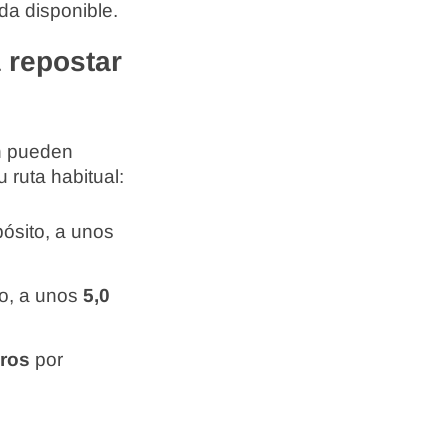
da disponible.
 repostar
én pueden
 ruta habitual:
ósito, a unos
o, a unos
5,0
uros
por