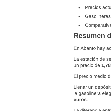
Precios actu
Gasolineras
Comparativa
Resumen de
En Abanto hay a
La estación de s
un precio de
1,78
El precio medio d
Llenar un depósit
la gasolinera ele
euros
.
La diferencia ent