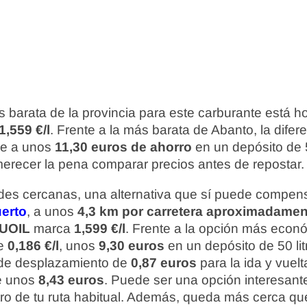
 barata de la provincia para este carburante está 
1,559 €/l
. Frente a la más barata de Abanto, la dife
ale a unos
11,30 euros de ahorro
en un depósito de 50 
erecer la pena comparar precios antes de repostar.
ades cercanas, una alternativa que sí puede compens
uerto
, a unos
4,3 km por carretera aproximadamen
UOIL
marca
1,599 €/l
. Frente a la opción más econ
de
0,186 €/l
, unos
9,30 euros
en un depósito de 50 li
o de desplazamiento de
0,87 euros
para la ida y vuelt
e unos
8,43 euros
. Puede ser una opción interesante 
ro de tu ruta habitual. Además, queda más cerca que