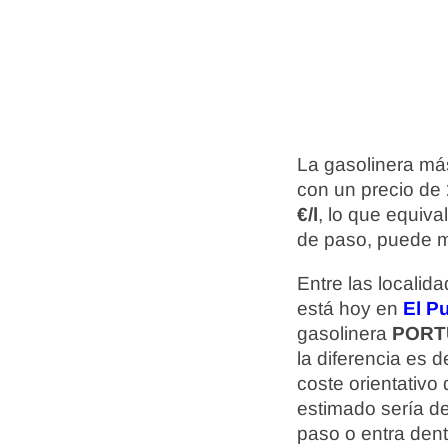
La gasolinera más
con un precio de
€/l
, lo que equiv
de paso, puede m
Entre las localid
está hoy en
El P
gasolinera
PORT
la diferencia es 
coste orientativ
estimado sería d
paso o entra dent