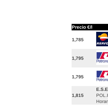
Precio €/l
1,785
1,795
1,795
E.S.
1,815
POL.
Horar