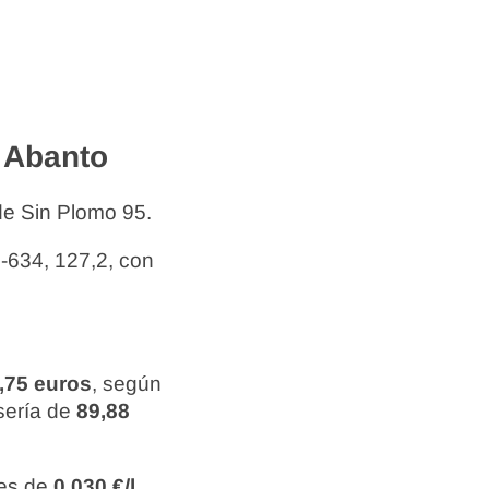
 Abanto
de Sin Plomo 95.
-634, 127,2, con
0,75 euros
, según
 sería de
89,88
 es de
0,030 €/l
.