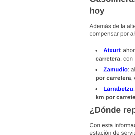
hoy
Además de la alte
compensar por aho
Atxuri
: aho
carretera
, con
Zamudio
: 
por carretera
,
Larrabetzu
km por carret
¿Dónde rep
Con esta informac
estación de servi