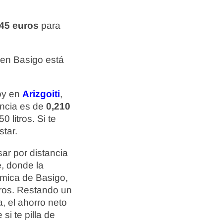
,45 euros
para
 en Basigo está
hoy en
Arizgoiti
,
encia es de
0,210
 litros. Si te
tar.
ar por distancia
e
, donde la
ómica de Basigo,
tros. Restando un
a, el ahorro neto
si te pilla de