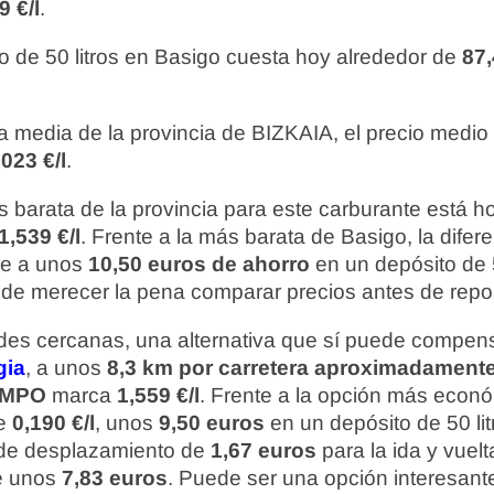
9 €/l
.
o de 50 litros en Basigo cuesta hoy alrededor de
87
 media de la provincia de BIZKAIA, el precio medio
023 €/l
.
 barata de la provincia para este carburante está 
1,539 €/l
. Frente a la más barata de Basigo, la difer
ale a unos
10,50 euros de ahorro
en un depósito de 50
ede merecer la pena comparar precios antes de repos
ades cercanas, una alternativa que sí puede compens
gia
, a unos
8,3 km por carretera aproximadament
MPO
marca
1,559 €/l
. Frente a la opción más econ
de
0,190 €/l
, unos
9,50 euros
en un depósito de 50 li
o de desplazamiento de
1,67 euros
para la ida y vuelt
e unos
7,83 euros
. Puede ser una opción interesante 