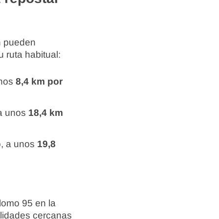
én pueden
 ruta habitual:
unos
8,4 km por
 a unos
18,4 km
o, a unos
19,8
lomo 95 en la
alidades cercanas