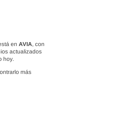
está en
AVIA
, con
cios actualizados
o hoy.
ontrarlo más