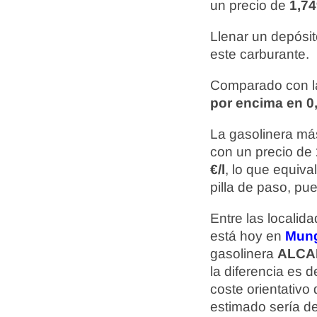
un precio de
1,74
Llenar un depósit
este carburante.
Comparado con la
por encima en 0,
La gasolinera más
con un precio de
€/l
, lo que equiv
pilla de paso, pu
Entre las localid
está hoy en
Mun
gasolinera
ALCA
la diferencia es 
coste orientativ
estimado sería d