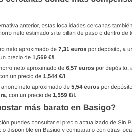
rnativa anterior, estas localidades cercanas tambi
rro neto estimado si te pillan de paso o dentro de tu
rro neto aproximado de
7,31 euros
por depósito, a 
 un precio de
1,569 €/l
.
ahorro neto aproximado de
6,57 euros
por depósito,
 con un precio de
1,544 €/l
.
: ahorro neto aproximado de
5,54 euros
por depósit
era
, con un precio de
1,559 €/l
.
ostar más barato en Basigo?
ión puedes consultar el precio actualizado de Sin P
cio disponible en Basigo y compararlo con otras loc