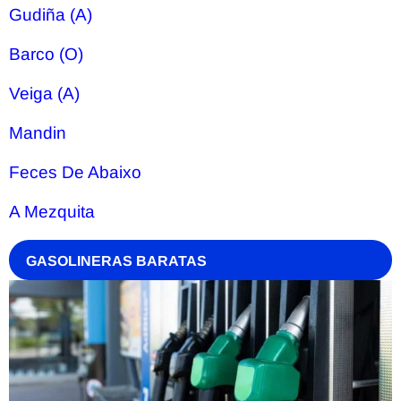
Gudiña (A)
Barco (O)
Veiga (A)
Mandin
Feces De Abaixo
A Mezquita
GASOLINERAS BARATAS