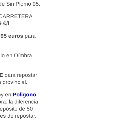
de Sin Plomo 95.
en CARRETERA
 €/l
.
,95 euros
para
dio en Oímbra
E
para repostar
provincial.
hoy en
Poligono
a, la diferencia
epósito de 50
tes de repostar.