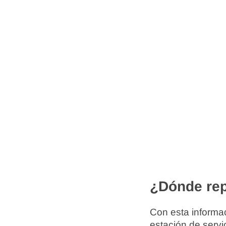
¿Dónde rep
Con esta informac
estación de servi