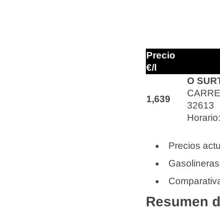
Precio
€/l
O SUR
CARRET
1,639
32613
Horario
Precios actu
Gasolineras
Comparativa
Resumen de