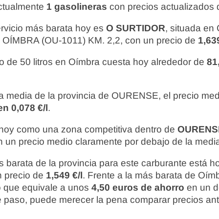
ctualmente
1 gasolineras
con precios actualizados 
ervicio más barata hoy es
O SURTIDOR
, situada 
ÍMBRA (OU-1011) KM. 2,2, con un precio de
1,639
o de 50 litros en Oímbra cuesta hoy alrededor de
81
 media de la provincia de OURENSE, el precio me
n 0,078 €/l
.
hoy como una zona competitiva dentro de
OURENS
 un precio medio claramente por debajo de la media 
 barata de la provincia para este carburante está 
n precio de
1,549 €/l
. Frente a la más barata de Oímbr
lo que equivale a unos
4,50 euros de ahorro
en un d
la de paso, puede merecer la pena comparar precios an