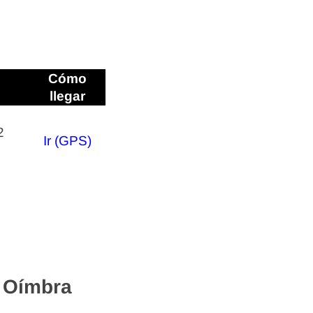
Cómo
llegar
2
Ir (GPS)
n Oímbra