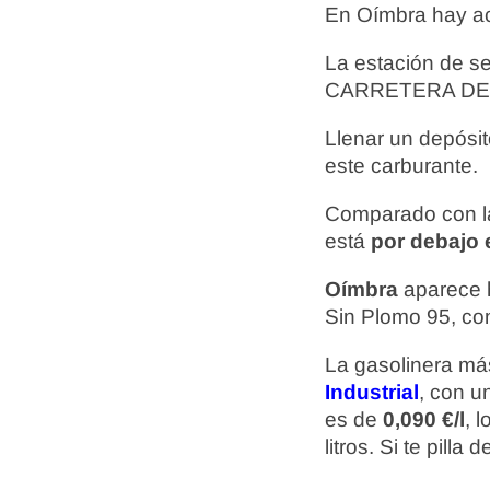
En Oímbra hay a
La estación de s
CARRETERA DE O
Llenar un depósit
este carburante.
Comparado con la
está
por debajo e
Oímbra
aparece 
Sin Plomo 95, con
La gasolinera más
Industrial
, con u
es de
0,090 €/l
, 
litros. Si te pil