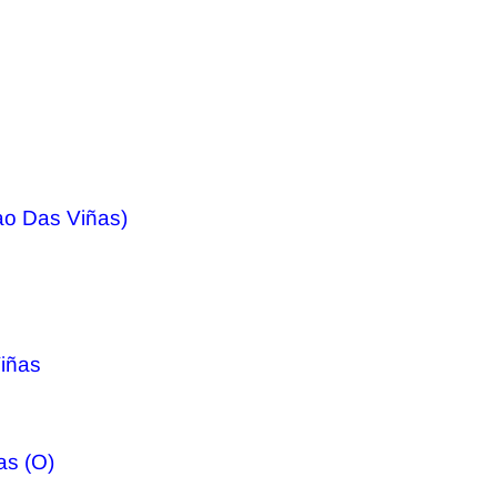
ao Das Viñas)
iñas
as (O)