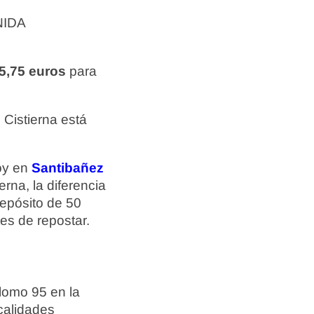
NIDA
5,75 euros
para
Cistierna está
hoy en
Santibañez
erna, la diferencia
epósito de 50
tes de repostar.
lomo 95 en la
ocalidades