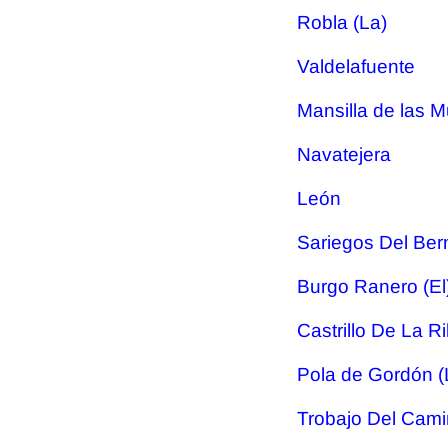
Robla (La)
Valdelafuente
Mansilla de las M
Navatejera
León
Sariegos Del Be
Burgo Ranero (El
Castrillo De La R
Pola de Gordón (
Trobajo Del Cam