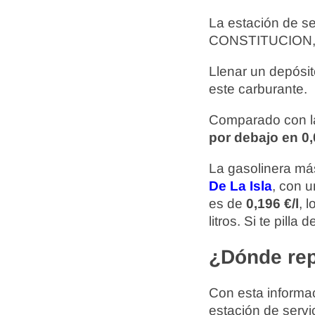
La estación de s
CONSTITUCION, 1
Llenar un depósit
este carburante.
Comparado con la
por debajo en 0,
La gasolinera más
De La Isla
, con 
es de
0,196 €/l
, 
litros. Si te pil
¿Dónde rep
Con esta informac
estación de servi