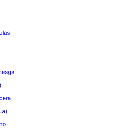
ulas
rnesga
)
ibera
La)
ino