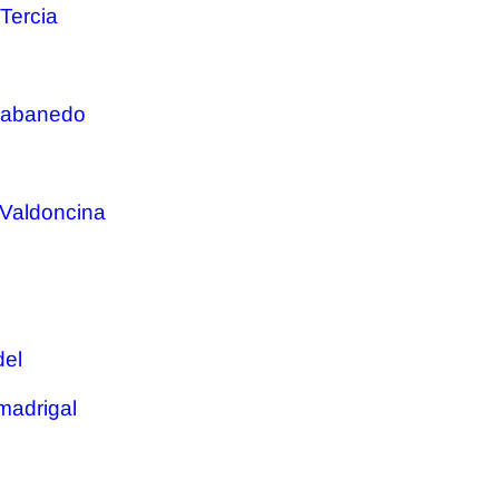
Tercia
Rabanedo
 Valdoncina
del
madrigal