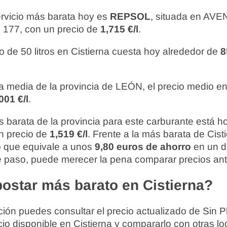
ervicio más barata hoy es
REPSOL
, situada en AVE
77, con un precio de
1,715 €/l
.
o de 50 litros en Cistierna cuesta hoy alrededor de
8
 media de la provincia de LEÓN, el precio medio en 
001 €/l
.
 barata de la provincia para este carburante está 
un precio de
1,519 €/l
. Frente a la más barata de Cisti
lo que equivale a unos
9,80 euros de ahorro
en un d
la de paso, puede merecer la pena comparar precios an
ostar más barato en Cistierna?
ión puedes consultar el precio actualizado de Sin P
cio disponible en Cistierna y compararlo con otras l