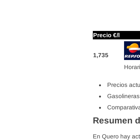
Precio €/l
1,735
Horar
Precios actu
Gasolineras
Comparativa
Resumen de
En Quero hay ac