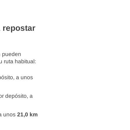
 repostar
én pueden
 ruta habitual:
ósito, a unos
r depósito, a
 a unos
21,0 km