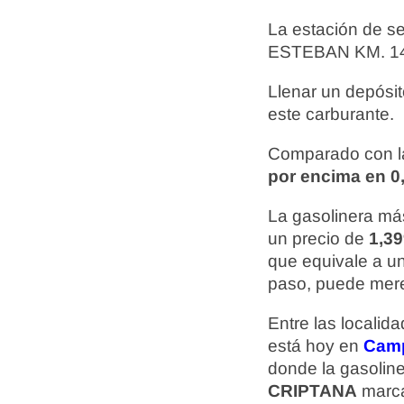
La estación de s
ESTEBAN KM. 14,
Llenar un depósit
este carburante.
Comparado con la
por encima en 0,
La gasolinera más
un precio de
1,39
que equivale a 
paso, puede mere
Entre las localid
está hoy en
Camp
donde la gasolin
CRIPTANA
marc