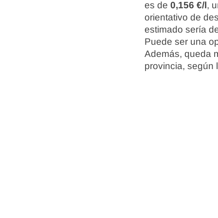
es de
0,156 €/l
, 
orientativo de d
estimado sería d
Puede ser una opci
Además, queda má
provincia, según 