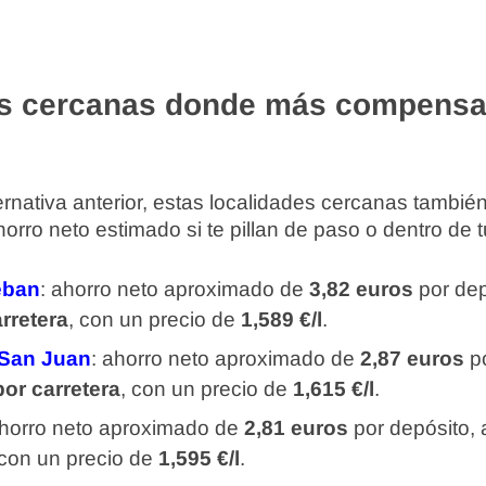
s cercanas donde más compensa
rnativa anterior, estas localidades cercanas tambi
rro neto estimado si te pillan de paso o dentro de tu
eban
: ahorro neto aproximado de
3,82 euros
por dep
rretera
, con un precio de
1,589 €/l
.
 San Juan
: ahorro neto aproximado de
2,87 euros
po
por carretera
, con un precio de
1,615 €/l
.
ahorro neto aproximado de
2,81 euros
por depósito,
 con un precio de
1,595 €/l
.