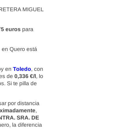
ARRETERA MIGUEL
75 euros
para
 en Quero está
hoy en
Toledo
, con
 es de
0,336 €/l
, lo
. Si te pilla de
ar por distancia
roximadamente
,
NTRA. SRA. DE
ro, la diferencia