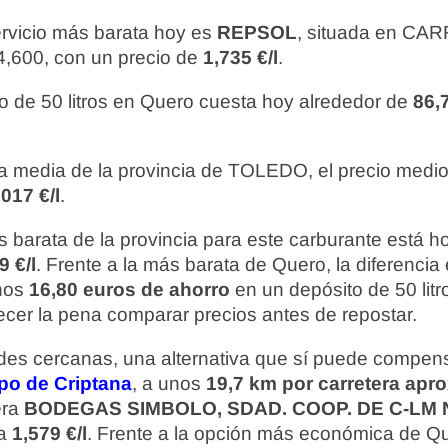
ervicio más barata hoy es
REPSOL
, situada en C
600, con un precio de
1,735 €/l
.
o de 50 litros en Quero cuesta hoy alrededor de
86,
 media de la provincia de TOLEDO, el precio medio
017 €/l
.
 barata de la provincia para este carburante está 
9 €/l
. Frente a la más barata de Quero, la diferencia
unos
16,80 euros de ahorro
en un depósito de 50 litros
cer la pena comparar precios antes de repostar.
ades cercanas, una alternativa que sí puede compens
o de Criptana
, a unos
19,7 km por carretera ap
era
BODEGAS SIMBOLO, SDAD. COOP. DE C-LM 
a
1,579 €/l
. Frente a la opción más económica de Que